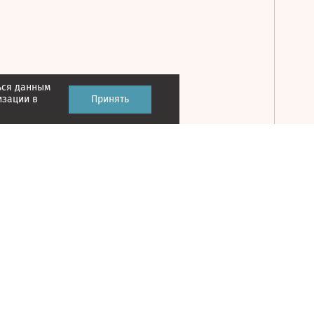
ься данным
Принять
изации в