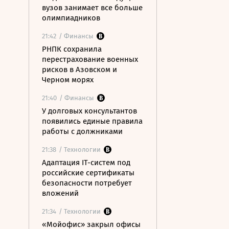
вузов занимает все больше
олимпиадников
21:42
/ Финансы
РНПК сохранила
перестрахование военных
рисков в Азовском и
Черном морях
21:40
/ Финансы
У долговых консультантов
появились единые правила
работы с должниками
21:38
/ Технологии
Адаптация IT-систем под
российские сертификаты
безопасности потребует
вложений
21:34
/ Технологии
«Мойофис» закрыл офисы