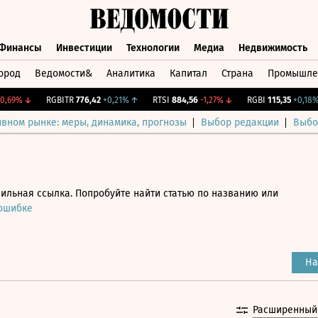
Финансы
Инвестиции
Технологии
Медиа
Недвижимость
ород
Ведомости&
Аналитика
Капитал
Страна
Промышле
а
Финансы
Инвестиции
Технологии
Медиа
Недвижимос
69%
↓
RGBITR
776,42
+0,21%
↑
RTSI
884,56
-1,27%
↓
RGBI
115,35
+0,18%
↑
ивном рынке: меры, динамика, прогнозы
Выбор редакции
Выбо
ильная ссылка. Попробуйте найти статью по названию или
 ошибке
На
Расширенный