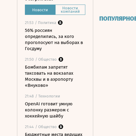
Новости
Новости
компаний
ПОПУЛЯРНО
21:53
/ Политика
56% россиян
определились, за кого
проголосуют на выборах в
Госдуму
21:50
/ Общество
Бомбилам запретят
таксовать на вокзалах
Москвы и в аэропорту
«Внуково»
21:48
/ Технологии
OpenAI готовит умную
колонку размером с
хоккейную шайбу
21:44
/ Общество
Бюджетные места ведущих