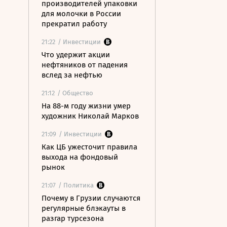
производителей упаковки
для молочки в России
прекратил работу
21:22
/ Инвестиции
Что удержит акции
нефтяников от падения
вслед за нефтью
21:12
/ Общество
На 88-м году жизни умер
художник Николай Марков
21:09
/ Инвестиции
Как ЦБ ужесточит правила
выхода на фондовый
рынок
21:07
/ Политика
Почему в Грузии случаются
регулярные блэкауты в
разгар турсезона