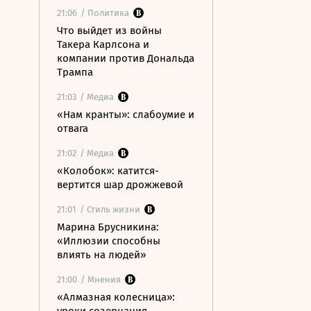
21:06
/ Политика
Что выйдет из войны
Такера Карлсона и
компании против Дональда
Трампа
21:03
/ Медиа
«Нам кранты»: слабоумие и
отвага
21:02
/ Медиа
«Колобок»: катится-
вертится шар дрожжевой
21:01
/ Стиль жизни
Марина Брусникина:
«Иллюзии способны
влиять на людей»
21:00
/ Мнения
«Алмазная колесница»: