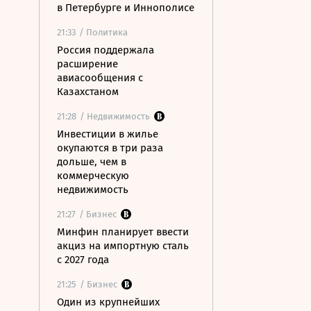
в Петербурге и Иннополисе
21:33
/ Политика
Россия поддержала
расширение
авиасообщения с
Казахстаном
21:28
/ Недвижимость
Инвестиции в жилье
окупаются в три раза
дольше, чем в
коммерческую
недвижимость
21:27
/ Бизнес
Минфин планирует ввести
акциз на импортную сталь
с 2027 года
21:25
/ Бизнес
Один из крупнейших