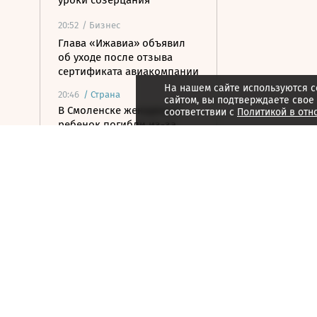
уроки созерцания
20:52
/ Бизнес
Глава «Ижавиа» объявил
об уходе после отзыва
сертификата авиакомпании
На нашем сайте используются c
20:46
/
Страна
сайтом, вы подтверждаете свое
В Смоленске женщина и
соответствии с
Политикой в отн
ребенок погибли из-за
падения деревьев во время
грозы
20:37
/ Инвестиции
Итоги торгов на Мосбирже
6 августа
20:33
/ Политика
Европа потребовала от
Турции подтверждать
происхождение газа
20:31
/ Бизнес