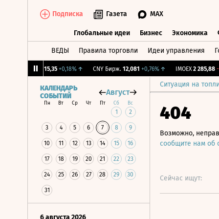
Подписка
Газета
MAX
Глобальные идеи
Бизнес
Экономика
ВЕДЫ
Правила торговли
Идеи управления
Г
Глобальные идеи
Бизнес
Экономик
%
↓
RGBI
115,35
+0,18%
↑
CNY Бирж.
12,081
+0,76%
↑
IMOEX
2 285,88
-0,
Ситуация на топл
КАЛЕНДАРЬ
Август
СОБЫТИЙ
Пн
Вт
Ср
Чт
Пт
Сб
Вс
404
1
2
3
4
5
6
7
8
9
Возможно, неправ
сообщите нам об
10
11
12
13
14
15
16
17
18
19
20
21
22
23
24
25
26
27
28
29
30
Сейчас ищут:
31
6 августа 2026