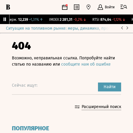
Войти
NY Бирж.
12,239
+1,31%
↑
IMOEX
2 281,31
-0,2%
↓
RTSI
874,64
-1,12%
↓
RG
Ситуация на топливном рынке: меры, динамика, прогнозы
Выб
404
Возможно, неправильная ссылка. Попробуйте найти
статью по названию или
сообщите нам об ошибке
Сейчас ищут:
Найти
Расширенный поиск
ПОПУЛЯРНОЕ