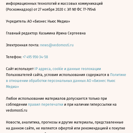
информационных технологий и массовых коммуникаций
(Роскомнадзор) от 27 ноября 2020 г. ЭЛ № ФС 77-79546
Учредитель: АО «Бизнес Ньюс Медиа»
Главный редактор: Казьмина Ирина Сергеевна
Электронная почта:
news@vedomosti.ru
Телефон:
+7 495 956-34-58
Сайт использует
IP адреса, cookie и данные геолокации
Пользователей сайта, условия использования содержатся в
Политике
в отношении обработки персональных данных АО «Бизнес Ньюс
Медиа»
Любое использование материалов допускается только при
соблюдении
правил перепечатки
и при наличии гиперссылки на
vedomosti.ru
Новости, аналитика, прогнозы и другие материалы, представленные
на данном сайте, не являются офертой или рекомендацией к покупке