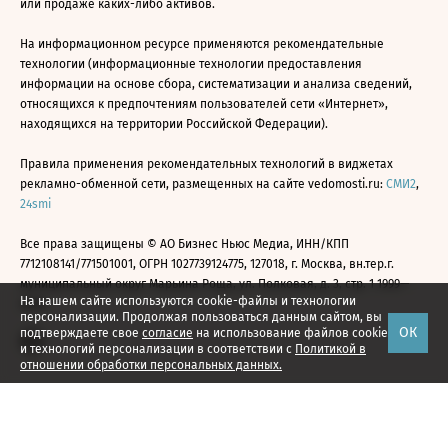
или продаже каких-либо активов.
На информационном ресурсе применяются рекомендательные
технологии (информационные технологии предоставления
информации на основе сбора, систематизации и анализа сведений,
относящихся к предпочтениям пользователей сети «Интернет»,
находящихся на территории Российской Федерации).
Правила применения рекомендательных технологий в виджетах
рекламно-обменной сети, размещенных на сайте vedomosti.ru:
СМИ2
,
24smi
Все права защищены © АО Бизнес Ньюс Медиа, ИНН/КПП
7712108141/771501001, ОГРН 1027739124775, 127018, г. Москва, вн.тер.г.
муниципальный округ Марьина Роща, ул. Полковая, д. 3, стр. 1 1999—
На нашем сайте используются cookie-файлы и технологии
2026
персонализации. Продолжая пользоваться данным сайтом, вы
ОК
подтверждаете свое
согласие
на использование файлов cookie
и технологий персонализации в соответствии с
Политикой в
отношении обработки персональных данных.