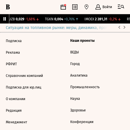
Войти
KUZB
0,029
-1,68%
↓
TGKN
0,004
+0,76%
↑
IMOEX
2 281,31
-0,2%
↓
RT
Ситуация на топливном рынке: меры, динамика, прогнозы
Выб
Наши проекты
Подписка
ВЕДЫ
Реклама
Город
РФРИТ
Аналитика
Справочник компаний
Промышленность
Подписка для юр.лиц
Наука
О компании
Здоровье
Редакция
Конференции
Менеджмент