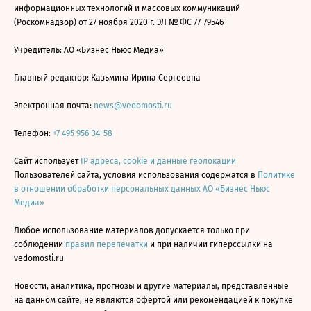
информационных технологий и массовых коммуникаций
(Роскомнадзор) от 27 ноября 2020 г. ЭЛ № ФС 77-79546
Учредитель: АО «Бизнес Ньюс Медиа»
Главный редактор: Казьмина Ирина Сергеевна
Электронная почта:
news@vedomosti.ru
Телефон:
+7 495 956-34-58
Сайт использует
IP адреса, cookie и данные геолокации
Пользователей сайта, условия использования содержатся в
Политике
в отношении обработки персональных данных АО «Бизнес Ньюс
Медиа»
Любое использование материалов допускается только при
соблюдении
правил перепечатки
и при наличии гиперссылки на
vedomosti.ru
Новости, аналитика, прогнозы и другие материалы, представленные
на данном сайте, не являются офертой или рекомендацией к покупке