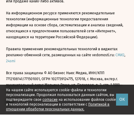
или продаже каких-либо активов.
На информационном ресурсе применяются рекомендательные
технологии (информационные технологии предоставления
информации на основе сбора, систематизации и анализа сведений,
относящихся к предпочтениям пользователей сети «Интернет»,
находящихся на территории Российской Федерации).
Правила применения рекомендательных технологий в виджетах
рекламно-обменной сети, размещенных на сайте vedomosti.ru:
СМИ2
,
24smi
Все права защищены © АО Бизнес Ньюс Медиа, ИНН/КПП
7712108141/771501001, ОГРН 1027739124775, 127018, г. Москва, вн.тер.г.
муниципальный округ Марьина Роща, ул. Полковая, д. 3, стр. 1 1999—
На нашем сайте используются cookie-файлы и технологии
2026
персонализации. Продолжая пользоваться данным сайтом, вы
ОК
подтверждаете свое
согласие
на использование файлов cookie
и технологий персонализации в соответствии с
Политикой в
отношении обработки персональных данных.