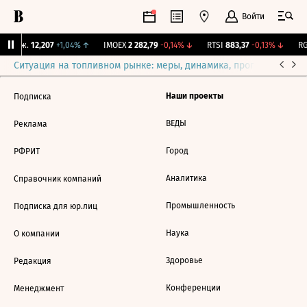
Войти
 Бирж.
12,207
+1,04%
↑
IMOEX
2 282,79
-0,14%
↓
RTSI
883,37
-0,13%
↓
RG
Ситуация на топливном рынке: меры, динамика, прогнозы
Выб
Наши проекты
Подписка
ВЕДЫ
Реклама
Город
РФРИТ
Аналитика
Справочник компаний
Промышленность
Подписка для юр.лиц
Наука
О компании
Здоровье
Редакция
Конференции
Менеджмент