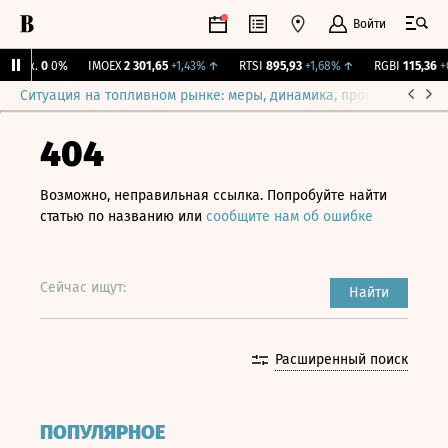
Войти
Бирж.
0
0%
IMOEX
2 301,65
+1,43%
↑
RTSI
895,93
+1,68%
↑
RGBI
115,36
+0,
Ситуация на топливном рынке: меры, динамика, прогнозы
Выб
404
Возможно, неправильная ссылка. Попробуйте найти
статью по названию или
сообщите нам об ошибке
Сейчас ищут:
Найти
Расширенный поиск
ПОПУЛЯРНОЕ