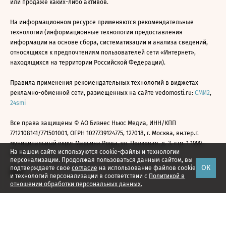
или продаже каких-либо активов.
На информационном ресурсе применяются рекомендательные
технологии (информационные технологии предоставления
информации на основе сбора, систематизации и анализа сведений,
относящихся к предпочтениям пользователей сети «Интернет»,
находящихся на территории Российской Федерации).
Правила применения рекомендательных технологий в виджетах
рекламно-обменной сети, размещенных на сайте vedomosti.ru:
СМИ2
,
24smi
Все права защищены © АО Бизнес Ньюс Медиа, ИНН/КПП
7712108141/771501001, ОГРН 1027739124775, 127018, г. Москва, вн.тер.г.
муниципальный округ Марьина Роща, ул. Полковая, д. 3, стр. 1 1999—
На нашем сайте используются cookie-файлы и технологии
2026
персонализации. Продолжая пользоваться данным сайтом, вы
ОК
подтверждаете свое
согласие
на использование файлов cookie
и технологий персонализации в соответствии с
Политикой в
отношении обработки персональных данных.