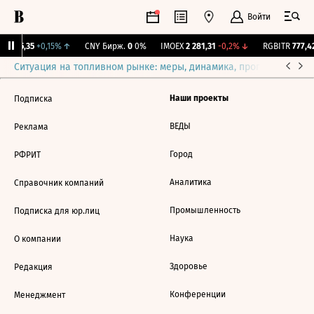
Войти
BI
115,35
+0,15%
↑
CNY Бирж.
0
0%
IMOEX
2 281,31
-0,2%
↓
RGBITR
777,42
Ситуация на топливном рынке: меры, динамика, прогнозы
Выб
Наши проекты
Подписка
ВЕДЫ
Реклама
Город
РФРИТ
Аналитика
Справочник компаний
Промышленность
Подписка для юр.лиц
Наука
О компании
Здоровье
Редакция
Конференции
Менеджмент