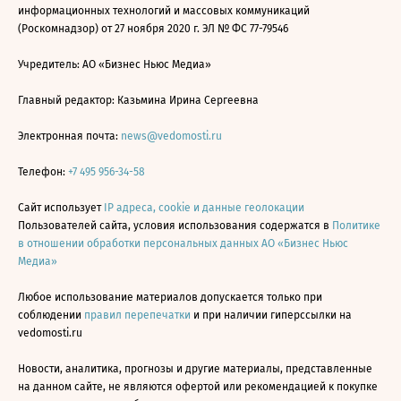
информационных технологий и массовых коммуникаций
(Роскомнадзор) от 27 ноября 2020 г. ЭЛ № ФС 77-79546
Учредитель: АО «Бизнес Ньюс Медиа»
Главный редактор: Казьмина Ирина Сергеевна
Электронная почта:
news@vedomosti.ru
Телефон:
+7 495 956-34-58
Сайт использует
IP адреса, cookie и данные геолокации
Пользователей сайта, условия использования содержатся в
Политике
в отношении обработки персональных данных АО «Бизнес Ньюс
Медиа»
Любое использование материалов допускается только при
соблюдении
правил перепечатки
и при наличии гиперссылки на
vedomosti.ru
Новости, аналитика, прогнозы и другие материалы, представленные
на данном сайте, не являются офертой или рекомендацией к покупке