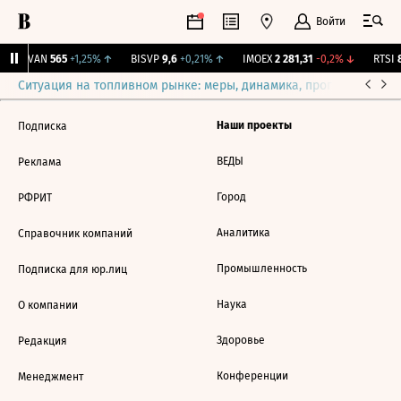
Войти
AVAN
565
+1,25%
↑
BISVP
9,6
+0,21%
↑
IMOEX
2 281,31
-0,2%
↓
RTSI
8
Ситуация на топливном рынке: меры, динамика, прогнозы
Выб
Наши проекты
Подписка
ВЕДЫ
Реклама
Город
РФРИТ
Аналитика
Справочник компаний
Промышленность
Подписка для юр.лиц
Наука
О компании
Здоровье
Редакция
Конференции
Менеджмент