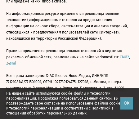
или продаже каких-либо активов.
На информационном ресурсе применяются рекомендательные
технологии (информационные технологии предоставления
информации на основе сбора, систематизации и анализа сведений,
относящихся к предпочтениям пользователей сети «Интернет»,
находящихся на территории Российской Федерации).
Правила применения рекомендательных технологий в виджетах
рекламно-обменной сети, размещенных на сайте vedomosti.ru:
СМИ2
,
24smi
Все права защищены © АО Бизнес Ньюс Медиа, ИНН/КПП
7712108141/771501001, ОГРН 1027739124775, 127018, г. Москва, вн.тер.г.
муниципальный округ Марьина Роща, ул. Полковая, д. 3, стр. 1 1999—
На нашем сайте используются cookie-файлы и технологии
2026
персонализации. Продолжая пользоваться данным сайтом, вы
ОК
подтверждаете свое
согласие
на использование файлов cookie
и технологий персонализации в соответствии с
Политикой в
отношении обработки персональных данных.