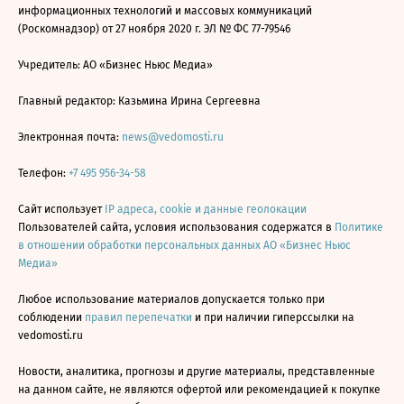
информационных технологий и массовых коммуникаций
(Роскомнадзор) от 27 ноября 2020 г. ЭЛ № ФС 77-79546
Учредитель: АО «Бизнес Ньюс Медиа»
Главный редактор: Казьмина Ирина Сергеевна
Электронная почта:
news@vedomosti.ru
Телефон:
+7 495 956-34-58
Сайт использует
IP адреса, cookie и данные геолокации
Пользователей сайта, условия использования содержатся в
Политике
в отношении обработки персональных данных АО «Бизнес Ньюс
Медиа»
Любое использование материалов допускается только при
соблюдении
правил перепечатки
и при наличии гиперссылки на
vedomosti.ru
Новости, аналитика, прогнозы и другие материалы, представленные
на данном сайте, не являются офертой или рекомендацией к покупке