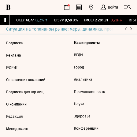
Войти
31%
↑
OKEY
41,77
+2,2%
↑
BISVP
9,58
0%
IMOEX
2 281,31
-0,2%
↓
RTSI
Ситуация на топливном рынке: меры, динамика, прогнозы
Выб
Наши проекты
Подписка
ВЕДЫ
Реклама
Город
РФРИТ
Аналитика
Справочник компаний
Промышленность
Подписка для юр.лиц
Наука
О компании
Здоровье
Редакция
Конференции
Менеджмент