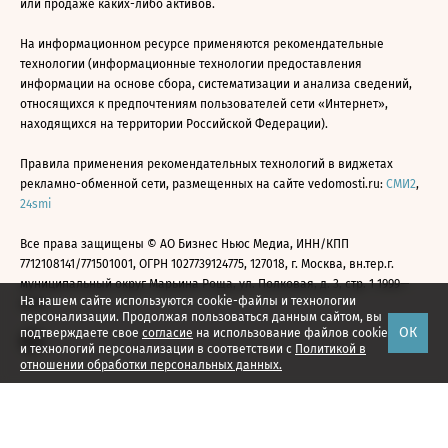
или продаже каких-либо активов.
На информационном ресурсе применяются рекомендательные
технологии (информационные технологии предоставления
информации на основе сбора, систематизации и анализа сведений,
относящихся к предпочтениям пользователей сети «Интернет»,
находящихся на территории Российской Федерации).
Правила применения рекомендательных технологий в виджетах
рекламно-обменной сети, размещенных на сайте vedomosti.ru:
СМИ2
,
24smi
Все права защищены © АО Бизнес Ньюс Медиа, ИНН/КПП
7712108141/771501001, ОГРН 1027739124775, 127018, г. Москва, вн.тер.г.
муниципальный округ Марьина Роща, ул. Полковая, д. 3, стр. 1 1999—
На нашем сайте используются cookie-файлы и технологии
2026
персонализации. Продолжая пользоваться данным сайтом, вы
ОК
подтверждаете свое
согласие
на использование файлов cookie
и технологий персонализации в соответствии с
Политикой в
отношении обработки персональных данных.