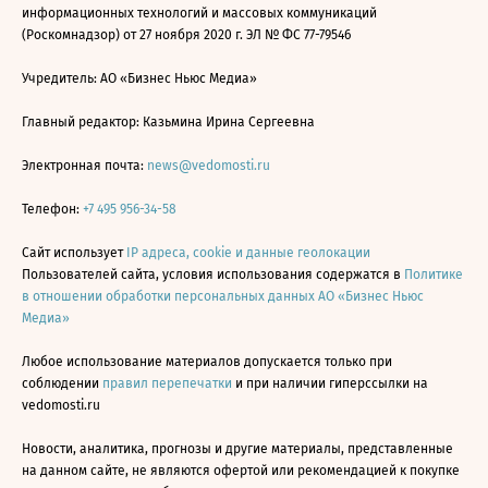
информационных технологий и массовых коммуникаций
(Роскомнадзор) от 27 ноября 2020 г. ЭЛ № ФС 77-79546
Учредитель: АО «Бизнес Ньюс Медиа»
Главный редактор: Казьмина Ирина Сергеевна
Электронная почта:
news@vedomosti.ru
Телефон:
+7 495 956-34-58
Сайт использует
IP адреса, cookie и данные геолокации
Пользователей сайта, условия использования содержатся в
Политике
в отношении обработки персональных данных АО «Бизнес Ньюс
Медиа»
Любое использование материалов допускается только при
соблюдении
правил перепечатки
и при наличии гиперссылки на
vedomosti.ru
Новости, аналитика, прогнозы и другие материалы, представленные
на данном сайте, не являются офертой или рекомендацией к покупке