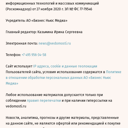
информационных технологий и массовых коммуникаций
(Роскомнадзор) от 27 ноября 2020 г. ЭЛ № ФС 77-79546
Учредитель: АО «Бизнес Ньюс Медиа»
Главный редактор: Казьмина Ирина Сергеевна
Электронная почта:
news@vedomosti.ru
Телефон:
+7 495 956-34-58
Сайт использует
IP адреса, cookie и данные геолокации
Пользователей сайта, условия использования содержатся в
Политике
в отношении обработки персональных данных АО «Бизнес Ньюс
Медиа»
Любое использование материалов допускается только при
соблюдении
правил перепечатки
и при наличии гиперссылки на
vedomosti.ru
Новости, аналитика, прогнозы и другие материалы, представленные
на данном сайте, не являются офертой или рекомендацией к покупке