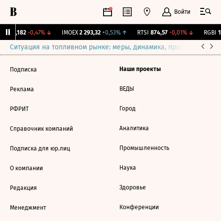
Войти
ж.
12,182
-0,47%
↓
IMOEX
2 293,32
+0,53%
↑
RTSI
874,57
-0,01%
↓
RGBI
11
Ситуация на топливном рынке: меры, динамика, прогнозы
Выб
Наши проекты
Подписка
ВЕДЫ
Реклама
Город
РФРИТ
Аналитика
Справочник компаний
Промышленность
Подписка для юр.лиц
Наука
О компании
Здоровье
Редакция
Конференции
Менеджмент