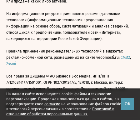
или продаже каких-либо активов.
На информационном ресурсе применяются рекомендательные
технологии (информационные технологии предоставления
информации на основе сбора, систематизации и анализа сведений,
относящихся к предпочтениям пользователей сети «Интернет»,
находящихся на территории Российской Федерации).
Правила применения рекомендательных технологий в виджетах
рекламно-обменной сети, размещенных на сайте vedomosti.ru:
СМИ2
,
24smi
Все права защищены © АО Бизнес Ньюс Медиа, ИНН/КПП
7712108141/771501001, ОГРН 1027739124775, 127018, г. Москва, вн.тер.г.
муниципальный округ Марьина Роща, ул. Полковая, д. 3, стр. 1 1999—
На нашем сайте используются cookie-файлы и технологии
2026
персонализации. Продолжая пользоваться данным сайтом, вы
ОК
подтверждаете свое
согласие
на использование файлов cookie
и технологий персонализации в соответствии с
Политикой в
отношении обработки персональных данных.