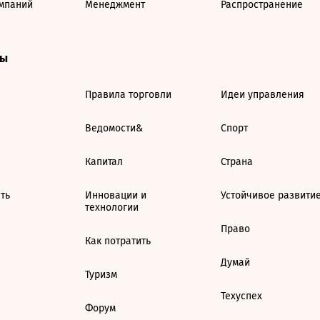
мпаний
Менеджмент
Распространение
ты
Правила торговли
Идеи управления
Ведомости&
Спорт
Капитал
Страна
ть
Инновации и
Устойчивое развити
технологии
Право
Как потратить
Думай
Туризм
Техуспех
Форум