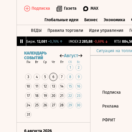
Подписка
Газета
MAX
Глобальные идеи
Бизнес
Экономика
ВЕДЫ
Правила торговли
Идеи управления
Г
Глобальные идеи
Бизнес
Экономик
1,71%
↓
CNY Бирж.
12,081
+0,76%
↑
IMOEX
2 285,88
-0,69%
↓
RTSI
884,56
Ситуация на топл
КАЛЕНДАРЬ
Август
СОБЫТИЙ
Пн
Вт
Ср
Чт
Пт
Сб
Вс
1
2
3
4
5
6
7
8
9
10
11
12
13
14
15
16
Подписка
17
18
19
20
21
22
23
24
25
26
27
28
29
30
Реклама
31
РФРИТ
6 августа 2026