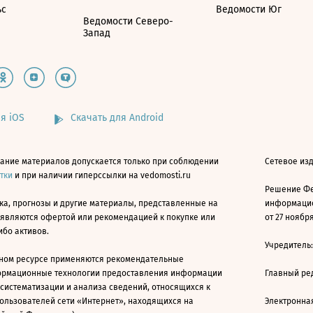
ьс
Ведомости Юг
Ведомости Северо-
Запад
я iOS
Скачать для Android
ание материалов допускается только при соблюдении
Сетевое изд
атки
и при наличии гиперссылки на vedomosti.ru
Решение Фе
ка, прогнозы и другие материалы, представленные на
информацио
 являются офертой или рекомендацией к покупке или
от 27 ноября
ибо активов.
Учредитель
ном ресурсе применяются рекомендательные
ормационные технологии предоставления информации
Главный ре
 систематизации и анализа сведений, относящихся к
ользователей сети «Интернет», находящихся на
Электронна