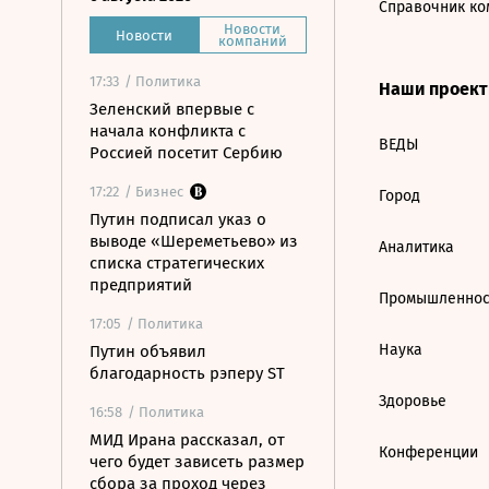
Справочник ко
Новости
Новости
компаний
17:33
/ Политика
Наши проек
Зеленский впервые с
начала конфликта с
ВЕДЫ
Россией посетит Сербию
17:22
/ Бизнес
Город
Путин подписал указ о
выводе «Шереметьево» из
Аналитика
списка стратегических
предприятий
Промышленнос
17:05
/ Политика
Наука
Путин объявил
благодарность рэперу ST
Здоровье
16:58
/ Политика
МИД Ирана рассказал, от
Конференции
чего будет зависеть размер
сбора за проход через