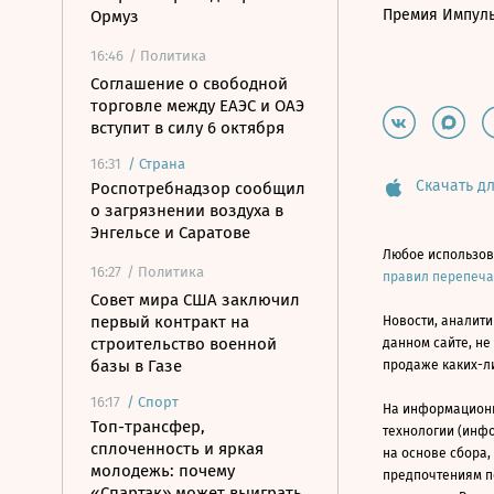
Премия Импул
Ормуз
16:46
/ Политика
Соглашение о свободной
торговле между ЕАЭС и ОАЭ
вступит в силу 6 октября
16:31
/
Страна
Скачать дл
Роспотребнадзор сообщил
о загрязнении воздуха в
Энгельсе и Саратове
Любое использов
16:27
/ Политика
правил перепеч
Совет мира США заключил
первый контракт на
Новости, аналити
строительство военной
данном сайте, не
базы в Газе
продаже каких-л
16:17
/
Спорт
На информацион
Топ-трансфер,
технологии (инф
сплоченность и яркая
на основе сбора,
молодежь: почему
предпочтениям п
«Спартак» может выиграть