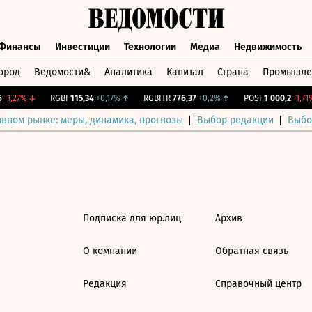
Финансы
Инвестиции
Технологии
Медиа
Недвижимость
ород
Ведомости&
Аналитика
Капитал
Страна
Промышле
а
Финансы
Инвестиции
Технологии
Медиа
Недвижимос
-1,27%
↓
RGBI
115,34
+0,17%
↑
RGBITR
776,37
+0,2%
↑
POSI
1 000,2
-1,71%
ивном рынке: меры, динамика, прогнозы
Выбор редакции
Выбо
Подписка для юр.лиц
Архив
О компании
Обратная связь
Редакция
Справочный центр