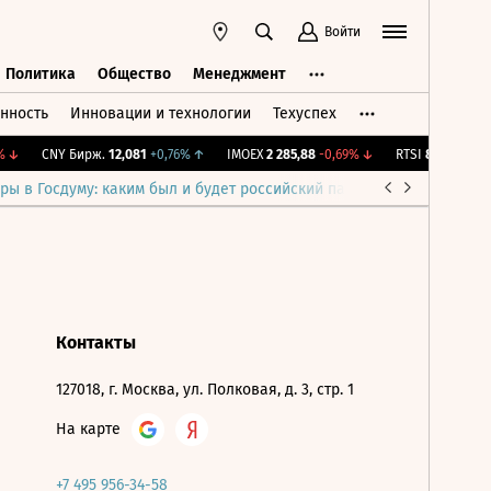
Войти
Политика
Общество
Менеджмент
нность
Инновации и технологии
Техуспех
ть
Политика
Общество
Менеджмент
↓
CNY Бирж.
12,081
+0,76%
↑
IMOEX
2 285,88
-0,69%
↓
RTSI
884,56
-1,27
ры в Госдуму: каким был и будет российский парламент
Война н
Контакты
127018, г. Москва, ул. Полковая, д. 3, стр. 1
На карте
+7 495 956-34-58