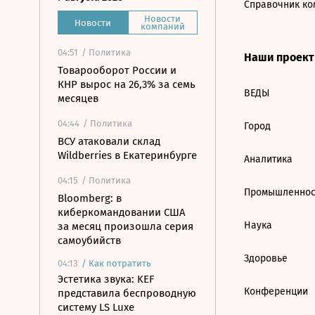
Справочник ко
Новости
Новости
компаний
04:51
/ Политика
Наши проек
Товарооборот России и
КНР вырос на 26,3% за семь
ВЕДЫ
месяцев
04:44
/ Политика
Город
ВСУ атаковали склад
Wildberries в Екатеринбурге
Аналитика
04:15
/ Политика
Промышленнос
Bloomberg: в
киберкомандовании США
Наука
за месяц произошла серия
самоубийств
Здоровье
04:13
/
Как потратить
Эстетика звука: KEF
Конференции
представила беспроводную
систему LS Luxe