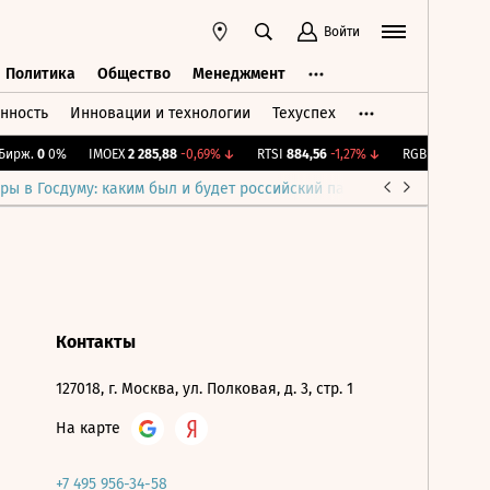
Войти
Политика
Общество
Менеджмент
нность
Инновации и технологии
Техуспех
ть
Политика
Общество
Менеджмент
ирж.
0
0%
IMOEX
2 285,88
-0,69%
↓
RTSI
884,56
-1,27%
↓
RGBI
115,39
+0,
ры в Госдуму: каким был и будет российский парламент
Война н
Контакты
127018, г. Москва, ул. Полковая, д. 3, стр. 1
На карте
+7 495 956-34-58