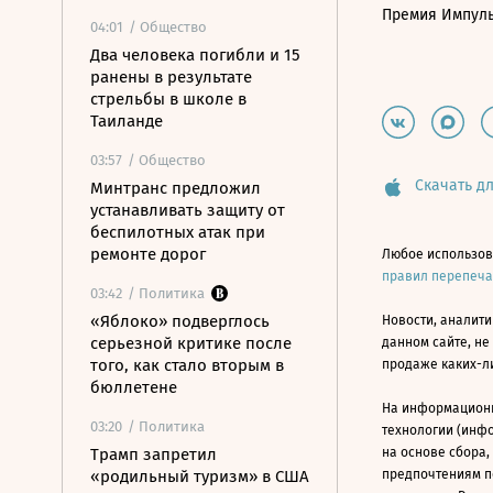
Премия Импул
04:01
/ Общество
Два человека погибли и 15
ранены в результате
стрельбы в школе в
Таиланде
03:57
/ Общество
Скачать дл
Минтранс предложил
устанавливать защиту от
беспилотных атак при
ремонте дорог
Любое использов
правил перепеч
03:42
/ Политика
«Яблоко» подверглось
Новости, аналити
серьезной критике после
данном сайте, не
того, как стало вторым в
продаже каких-л
бюллетене
На информацион
03:20
/ Политика
технологии (инф
Трамп запретил
на основе сбора,
«родильный туризм» в США
предпочтениям п