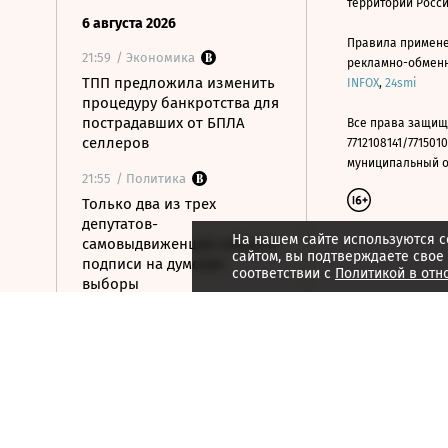
территории Росс
6 августа 2026
Правила примене
21:59
/ Экономика
рекламно-обменно
ТПП предложила изменить
INFOX
,
24smi
процедуру банкротства для
пострадавших от БПЛА
Все права защищ
селлеров
7712108141/7715010
муниципальный окр
21:55
/ Политика
Только два из трех
депутатов-
На нашем сайте используются c
самовыдвиженцев собрали
сайтом, вы подтверждаете свое
подписи на думские
соответствии с
Политикой в отн
выборы
21:53
/ Политика
56% россиян
определились, за кого
проголосуют на выборах в
Госдуму
21:50
/ Общество