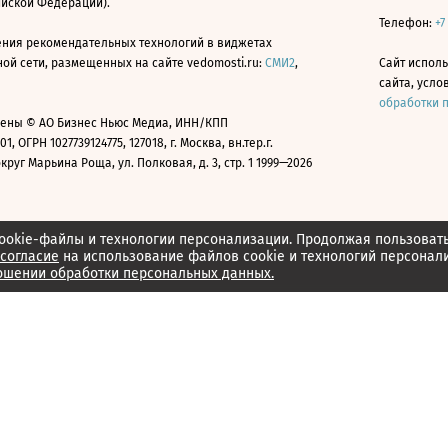
ийской Федерации).
Телефон:
+7
ния рекомендательных технологий в виджетах
й сети, размещенных на сайте vedomosti.ru:
СМИ2
,
Сайт испол
сайта, усл
обработки 
ены © АО Бизнес Ньюс Медиа, ИНН/КПП
01, ОГРН 1027739124775, 127018, г. Москва, вн.тер.г.
уг Марьина Роща, ул. Полковая, д. 3, стр. 1 1999—2026
ookie-файлы и технологии персонализации. Продолжая пользоват
согласие
на использование файлов cookie и технологий персонал
ошении обработки персональных данных.