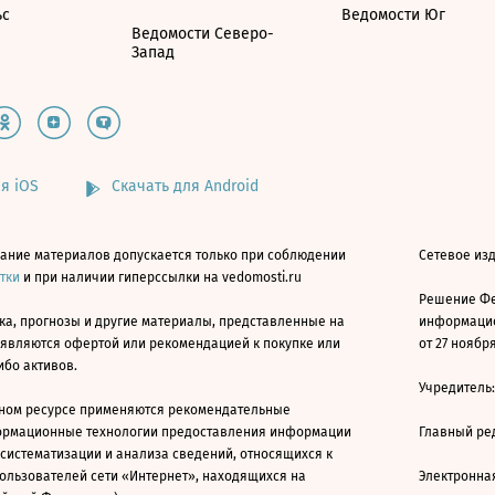
ьс
Ведомости Юг
Ведомости Северо-
Запад
я iOS
Скачать для Android
ание материалов допускается только при соблюдении
Сетевое изд
атки
и при наличии гиперссылки на vedomosti.ru
Решение Фе
ка, прогнозы и другие материалы, представленные на
информацио
 являются офертой или рекомендацией к покупке или
от 27 ноября
ибо активов.
Учредитель
ном ресурсе применяются рекомендательные
ормационные технологии предоставления информации
Главный ре
 систематизации и анализа сведений, относящихся к
ользователей сети «Интернет», находящихся на
Электронна