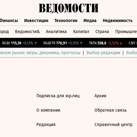
Финансы
Инвестиции
Технологии
Медиа
Недвижимость
ород
Ведомости&
Аналитика
Капитал
Страна
Промышле
а
Финансы
Инвестиции
Технологии
Медиа
Недвижимос
RGBI
115,39
+0,13%
↑
RGBITR
776,91
+0,15%
↑
TATN
538,6
-0,52%
↓
CNY Б
ивном рынке: меры, динамика, прогнозы
Выбор редакции
Выбо
Подписка для юр.лиц
Архив
О компании
Обратная связь
Редакция
Справочный центр