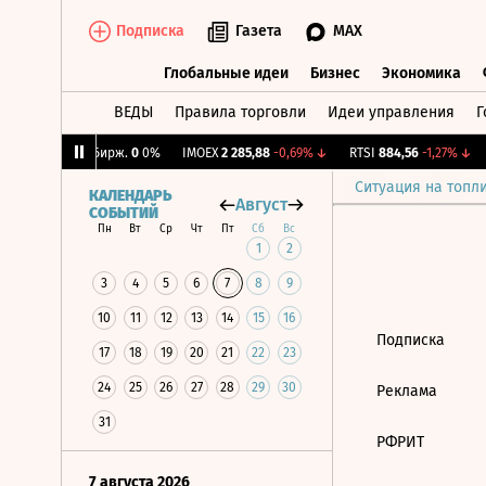
Подписка
Газета
MAX
Глобальные идеи
Бизнес
Экономика
ВЕДЫ
Правила торговли
Идеи управления
Г
Глобальные идеи
Бизнес
Экономик
52%
↓
CNY Бирж.
0
0%
IMOEX
2 285,88
-0,69%
↓
RTSI
884,56
-1,27%
↓
Ситуация на топл
КАЛЕНДАРЬ
Август
СОБЫТИЙ
Пн
Вт
Ср
Чт
Пт
Сб
Вс
1
2
3
4
5
6
7
8
9
10
11
12
13
14
15
16
Подписка
17
18
19
20
21
22
23
24
25
26
27
28
29
30
Реклама
31
РФРИТ
7 августа 2026