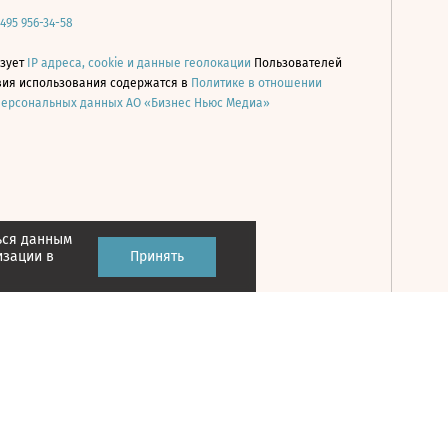
 495 956-34-58
ьзует
IP адреса, cookie и данные геолокации
Пользователей
овия использования содержатся в
Политике в отношении
персональных данных АО «Бизнес Ньюс Медиа»
ься данным
Принять
изации в