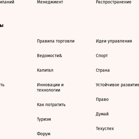
мпаний
Менеджмент
Распространение
ты
Правила торговли
Идеи управления
Ведомости&
Спорт
Капитал
Страна
ть
Инновации и
Устойчивое развити
технологии
Право
Как потратить
Думай
Туризм
Техуспех
Форум