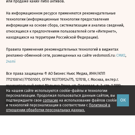
или продаже каких-либо активов.
На информационном ресурсе применяются рекомендательные
технологии (информационные технологии предоставления
информации на основе сбора, систематизации и анализа сведений,
относящихся к предпочтениям пользователей сети «Интернет»,
находящихся на территории Российской Федерации).
Правила применения рекомендательных технологий в виджетах
рекламно-обменной сети, размещенных на сайте vedomosti.ru:
СМИ2
,
24smi
Все права защищены © АО Бизнес Ньюс Медиа, ИНН/КПП
7712108141/771501001, ОГРН 1027739124775, 127018, г. Москва, вн.тер.г.
муниципальный округ Марьина Роща, ул. Полковая, д. 3, стр. 1 1999—
На нашем сайте используются cookie-файлы и технологии
2026
персонализации. Продолжая пользоваться данным сайтом, вы
ОК
подтверждаете свое
согласие
на использование файлов cookie
и технологий персонализации в соответствии с
Политикой в
отношении обработки персональных данных.