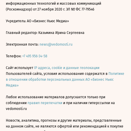
информационных технологий и массовых коммуникаций
(Роскомнадзор) от 27 ноября 2020 г. ЭЛ № ФС 77-79546
Учредитель: АО «Бизнес Ньюс Медиа»
Главный редактор: Казьмина Ирина Сергеевна
Электронная почта:
news@vedomosti.ru
Телефон:
+7 495 956-34-58
Сайт использует
IP адреса, cookie и данные геолокации
Пользователей сайта, условия использования содержатся в
Политике
в отношении обработки персональных данных АО «Бизнес Ньюс
Медиа»
Любое использование материалов допускается только при
соблюдении
правил перепечатки
и при наличии гиперссылки на
vedomosti.ru
Новости, аналитика, прогнозы и другие материалы, представленные
на данном сайте, не являются офертой или рекомендацией к покупке