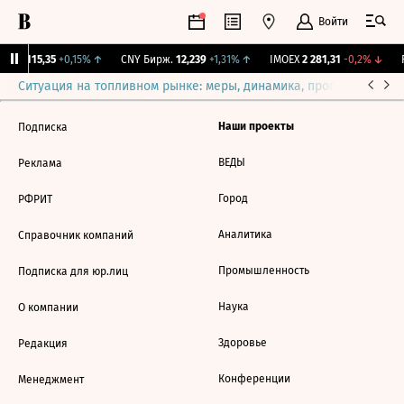
Войти
RGBI
115,35
+0,15%
↑
CNY Бирж.
12,239
+1,31%
↑
IMOEX
2 281,31
-0,2%
↓
R
Ситуация на топливном рынке: меры, динамика, прогнозы
Выб
Наши проекты
Подписка
ВЕДЫ
Реклама
Город
РФРИТ
Аналитика
Справочник компаний
Промышленность
Подписка для юр.лиц
Наука
О компании
Здоровье
Редакция
Конференции
Менеджмент