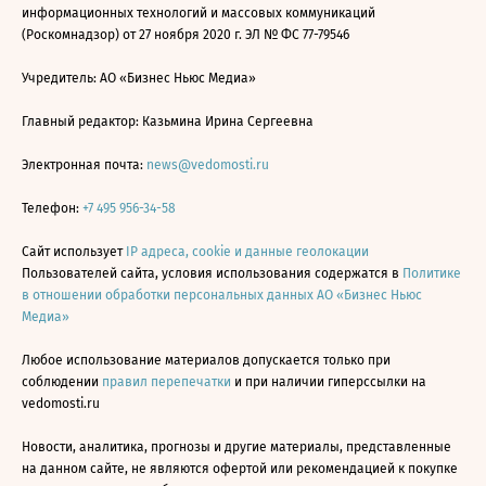
информационных технологий и массовых коммуникаций
(Роскомнадзор) от 27 ноября 2020 г. ЭЛ № ФС 77-79546
Учредитель: АО «Бизнес Ньюс Медиа»
Главный редактор: Казьмина Ирина Сергеевна
Электронная почта:
news@vedomosti.ru
Телефон:
+7 495 956-34-58
Сайт использует
IP адреса, cookie и данные геолокации
Пользователей сайта, условия использования содержатся в
Политике
в отношении обработки персональных данных АО «Бизнес Ньюс
Медиа»
Любое использование материалов допускается только при
соблюдении
правил перепечатки
и при наличии гиперссылки на
vedomosti.ru
Новости, аналитика, прогнозы и другие материалы, представленные
на данном сайте, не являются офертой или рекомендацией к покупке