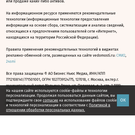
или продаже каких-либо активов.
На информационном ресурсе применяются рекомендательные
технологии (информационные технологии предоставления
информации на основе сбора, систематизации и анализа сведений,
относящихся к предпочтениям пользователей сети «Интернет»,
находящихся на территории Российской Федерации).
Правила применения рекомендательных технологий в виджетах
рекламно-обменной сети, размещенных на сайте vedomosti.ru:
СМИ2
,
24smi
Все права защищены © АО Бизнес Ньюс Медиа, ИНН/КПП
7712108141/771501001, ОГРН 1027739124775, 127018, г. Москва, вн.тер.г.
муниципальный округ Марьина Роща, ул. Полковая, д. 3, стр. 1 1999—
На нашем сайте используются cookie-файлы и технологии
2026
персонализации. Продолжая пользоваться данным сайтом, вы
ОК
подтверждаете свое
согласие
на использование файлов cookie
и технологий персонализации в соответствии с
Политикой в
отношении обработки персональных данных.