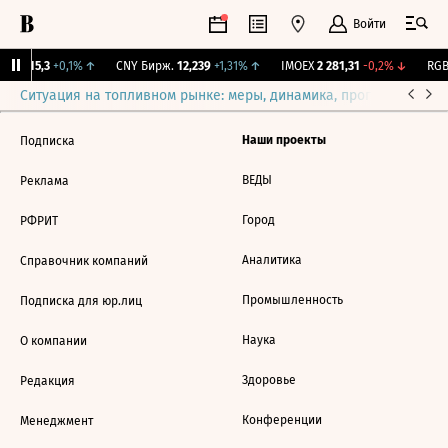
Войти
GBI
115,3
+0,1%
↑
CNY Бирж.
12,239
+1,31%
↑
IMOEX
2 281,31
-0,2%
↓
RGBI
Ситуация на топливном рынке: меры, динамика, прогнозы
Выб
Наши проекты
Подписка
ВЕДЫ
Реклама
Город
РФРИТ
Аналитика
Справочник компаний
Промышленность
Подписка для юр.лиц
Наука
О компании
Здоровье
Редакция
Конференции
Менеджмент