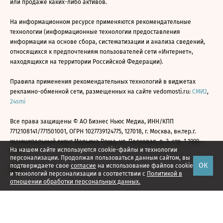
или продаже каких-либо активов.
На информационном ресурсе применяются рекомендательные
технологии (информационные технологии предоставления
информации на основе сбора, систематизации и анализа сведений,
относящихся к предпочтениям пользователей сети «Интернет»,
находящихся на территории Российской Федерации).
Правила применения рекомендательных технологий в виджетах
рекламно-обменной сети, размещенных на сайте vedomosti.ru:
СМИ2
,
24smi
Все права защищены © АО Бизнес Ньюс Медиа, ИНН/КПП
7712108141/771501001, ОГРН 1027739124775, 127018, г. Москва, вн.тер.г.
муниципальный округ Марьина Роща, ул. Полковая, д. 3, стр. 1 1999—
На нашем сайте используются cookie-файлы и технологии
2026
персонализации. Продолжая пользоваться данным сайтом, вы
ОК
подтверждаете свое
согласие
на использование файлов cookie
и технологий персонализации в соответствии с
Политикой в
отношении обработки персональных данных.