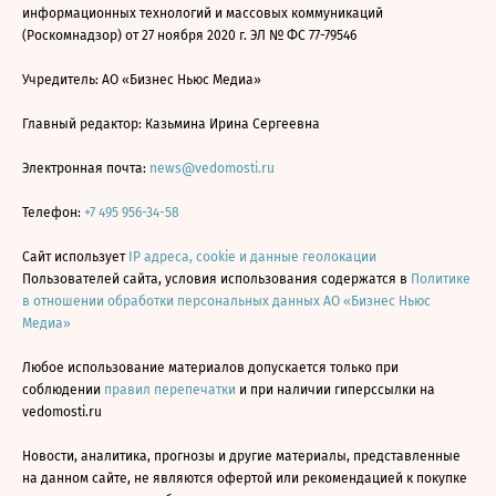
информационных технологий и массовых коммуникаций
(Роскомнадзор) от 27 ноября 2020 г. ЭЛ № ФС 77-79546
Учредитель: АО «Бизнес Ньюс Медиа»
Главный редактор: Казьмина Ирина Сергеевна
Электронная почта:
news@vedomosti.ru
Телефон:
+7 495 956-34-58
Сайт использует
IP адреса, cookie и данные геолокации
Пользователей сайта, условия использования содержатся в
Политике
в отношении обработки персональных данных АО «Бизнес Ньюс
Медиа»
Любое использование материалов допускается только при
соблюдении
правил перепечатки
и при наличии гиперссылки на
vedomosti.ru
Новости, аналитика, прогнозы и другие материалы, представленные
на данном сайте, не являются офертой или рекомендацией к покупке