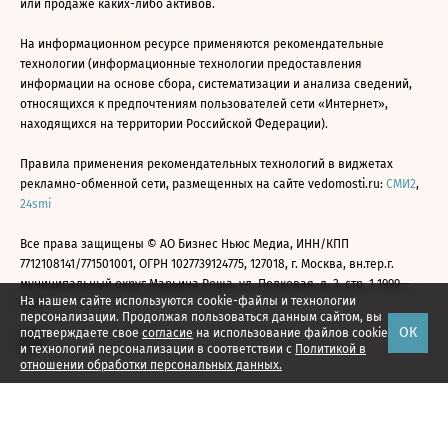
или продаже каких-либо активов.
На информационном ресурсе применяются рекомендательные
технологии (информационные технологии предоставления
информации на основе сбора, систематизации и анализа сведений,
относящихся к предпочтениям пользователей сети «Интернет»,
находящихся на территории Российской Федерации).
Правила применения рекомендательных технологий в виджетах
рекламно-обменной сети, размещенных на сайте vedomosti.ru:
СМИ2
,
24smi
Все права защищены © АО Бизнес Ньюс Медиа, ИНН/КПП
7712108141/771501001, ОГРН 1027739124775, 127018, г. Москва, вн.тер.г.
муниципальный округ Марьина Роща, ул. Полковая, д. 3, стр. 1 1999—
На нашем сайте используются cookie-файлы и технологии
2026
персонализации. Продолжая пользоваться данным сайтом, вы
ОК
подтверждаете свое
согласие
на использование файлов cookie
и технологий персонализации в соответствии с
Политикой в
отношении обработки персональных данных.