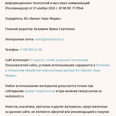
информационных технологий и массовых коммуникаций
(Роскомнадзор) от 27 ноября 2020 г. ЭЛ № ФС 77-79546
Учредитель: АО «Бизнес Ньюс Медиа»
Главный редактор: Казьмина Ирина Сергеевна
Электронная почта:
news@vedomosti.ru
Телефон:
+7 495 956-34-58
Сайт использует
IP адреса, cookie и данные геолокации
Пользователей сайта, условия использования содержатся в
Политике
в отношении обработки персональных данных АО «Бизнес Ньюс
Медиа»
Любое использование материалов допускается только при
соблюдении
правил перепечатки
и при наличии гиперссылки на
vedomosti.ru
Новости, аналитика, прогнозы и другие материалы, представленные
на данном сайте, не являются офертой или рекомендацией к покупке