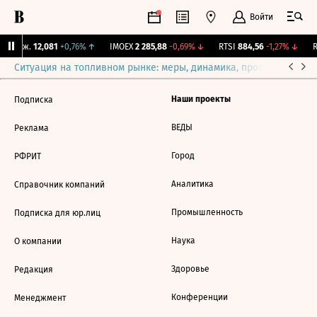
Войти
 Бирж.
12,081
+0,76%
↑
IMOEX
2 285,88
-0,69%
↓
RTSI
884,56
-1,27%
↓
R
Ситуация на топливном рынке: меры, динамика, прогнозы
Выб
Наши проекты
Подписка
ВЕДЫ
Реклама
Город
РФРИТ
Аналитика
Справочник компаний
Промышленность
Подписка для юр.лиц
Наука
О компании
Здоровье
Редакция
Конференции
Менеджмент