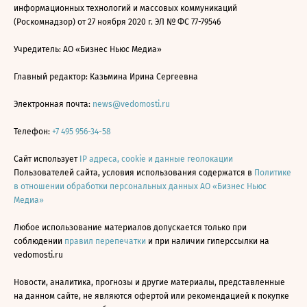
информационных технологий и массовых коммуникаций
(Роскомнадзор) от 27 ноября 2020 г. ЭЛ № ФС 77-79546
Учредитель: АО «Бизнес Ньюс Медиа»
Главный редактор: Казьмина Ирина Сергеевна
Электронная почта:
news@vedomosti.ru
Телефон:
+7 495 956-34-58
Сайт использует
IP адреса, cookie и данные геолокации
Пользователей сайта, условия использования содержатся в
Политике
в отношении обработки персональных данных АО «Бизнес Ньюс
Медиа»
Любое использование материалов допускается только при
соблюдении
правил перепечатки
и при наличии гиперссылки на
vedomosti.ru
Новости, аналитика, прогнозы и другие материалы, представленные
на данном сайте, не являются офертой или рекомендацией к покупке