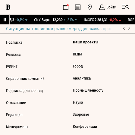
Войти
BI
115,3
+0,1%
↑
CNY Бирж.
12,239
+1,31%
↑
IMOEX
2 281,31
-0,2%
↓
RGBI
Ситуация на топливном рынке: меры, динамика, прогнозы
Выб
Наши проекты
Подписка
ВЕДЫ
Реклама
Город
РФРИТ
Аналитика
Справочник компаний
Промышленность
Подписка для юр.лиц
Наука
О компании
Здоровье
Редакция
Конференции
Менеджмент