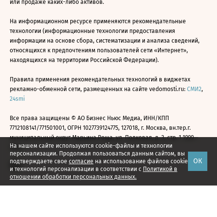
или продаже каких-либо активов.
На информационном ресурсе применяются рекомендательные
технологии (информационные технологии предоставления
информации на основе сбора, систематизации и анализа сведений,
относящихся к предпочтениям пользователей сети «Интернет»,
находящихся на территории Российской Федерации).
Правила применения рекомендательных технологий в виджетах
рекламно-обменной сети, размещенных на сайте vedomosti.ru:
СМИ2
,
24smi
Все права защищены © АО Бизнес Ньюс Медиа, ИНН/КПП
7712108141/771501001, ОГРН 1027739124775, 127018, г. Москва, вн.тер.г.
муниципальный округ Марьина Роща, ул. Полковая, д. 3, стр. 1 1999—
На нашем сайте используются cookie-файлы и технологии
2026
персонализации. Продолжая пользоваться данным сайтом, вы
ОК
подтверждаете свое
согласие
на использование файлов cookie
и технологий персонализации в соответствии с
Политикой в
отношении обработки персональных данных.