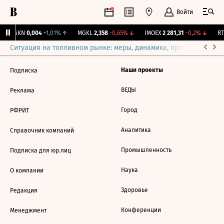
Войти
TGKN
0,004
+1,01%
↑
MGKL
2,358
-0,65%
↓
IMOEX
2 281,31
-0,2%
↓
RT
Ситуация на топливном рынке: меры, динамика, прогнозы
Выб
Наши проекты
Подписка
ВЕДЫ
Реклама
Город
РФРИТ
Аналитика
Справочник компаний
Промышленность
Подписка для юр.лиц
Наука
О компании
Здоровье
Редакция
Конференции
Менеджмент