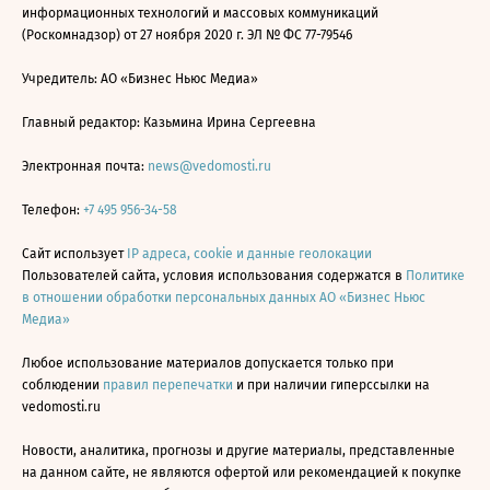
информационных технологий и массовых коммуникаций
(Роскомнадзор) от 27 ноября 2020 г. ЭЛ № ФС 77-79546
Учредитель: АО «Бизнес Ньюс Медиа»
Главный редактор: Казьмина Ирина Сергеевна
Электронная почта:
news@vedomosti.ru
Телефон:
+7 495 956-34-58
Сайт использует
IP адреса, cookie и данные геолокации
Пользователей сайта, условия использования содержатся в
Политике
в отношении обработки персональных данных АО «Бизнес Ньюс
Медиа»
Любое использование материалов допускается только при
соблюдении
правил перепечатки
и при наличии гиперссылки на
vedomosti.ru
Новости, аналитика, прогнозы и другие материалы, представленные
на данном сайте, не являются офертой или рекомендацией к покупке