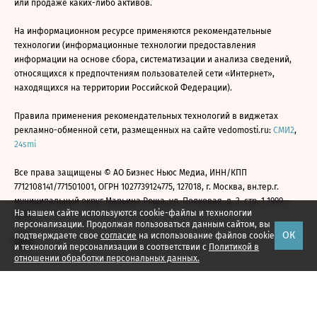
или продаже каких-либо активов.
На информационном ресурсе применяются рекомендательные
технологии (информационные технологии предоставления
информации на основе сбора, систематизации и анализа сведений,
относящихся к предпочтениям пользователей сети «Интернет»,
находящихся на территории Российской Федерации).
Правила применения рекомендательных технологий в виджетах
рекламно-обменной сети, размещенных на сайте vedomosti.ru:
СМИ2
,
24smi
Все права защищены © АО Бизнес Ньюс Медиа, ИНН/КПП
7712108141/771501001, ОГРН 1027739124775, 127018, г. Москва, вн.тер.г.
муниципальный округ Марьина Роща, ул. Полковая, д. 3, стр. 1 1999—
На нашем сайте используются cookie-файлы и технологии
2026
персонализации. Продолжая пользоваться данным сайтом, вы
ОК
подтверждаете свое
согласие
на использование файлов cookie
и технологий персонализации в соответствии с
Политикой в
отношении обработки персональных данных.