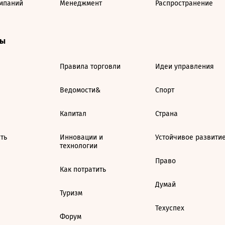
мпаний
Менеджмент
Распространение
ты
Правила торговли
Идеи управления
Ведомости&
Спорт
Капитал
Страна
ть
Инновации и
Устойчивое развити
технологии
Право
Как потратить
Думай
Туризм
Техуспех
Форум