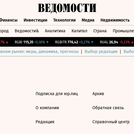
Финансы
Инвестиции
Технологии
Медиа
Недвижимость
ород
Ведомости&
Аналитика
Капитал
Страна
Промышле
а
Финансы
Инвестиции
Технологии
Медиа
Недвижимос
7%
↓
RGBI
115,35
+0,18%
↑
RGBITR
776,42
+0,21%
↑
RUAL
26,94
-0,33%
↓
ивном рынке: меры, динамика, прогнозы
Выбор редакции
Выбо
Подписка для юр.лиц
Архив
О компании
Обратная связь
Редакция
Справочный центр