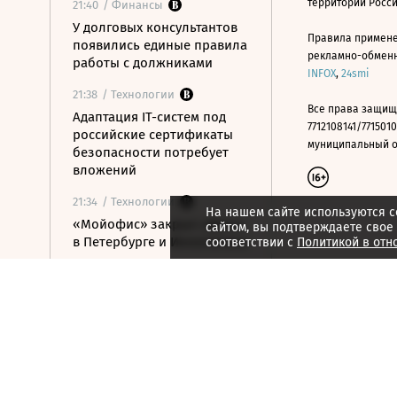
территории Росс
21:40
/ Финансы
У долговых консультантов
Правила примене
появились единые правила
рекламно-обменно
работы с должниками
INFOX
,
24smi
21:38
/ Технологии
Все права защищ
Адаптация IT-систем под
7712108141/7715010
российские сертификаты
муниципальный окр
безопасности потребует
вложений
21:34
/ Технологии
На нашем сайте используются c
«Мойофис» закрыл офисы
сайтом, вы подтверждаете свое
в Петербурге и Иннополисе
соответствии с
Политикой в отн
21:33
/ Политика
Россия поддержала
расширение
авиасообщения с
Казахстаном
21:28
/ Недвижимость