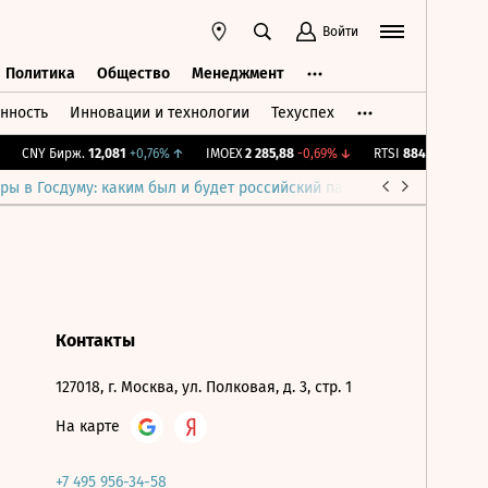
Войти
Политика
Общество
Менеджмент
нность
Инновации и технологии
Техуспех
ть
Политика
Общество
Менеджмент
CNY Бирж.
12,081
+0,76%
↑
IMOEX
2 285,88
-0,69%
↓
RTSI
884,56
-1,27%
↓
ры в Госдуму: каким был и будет российский парламент
Война н
Контакты
127018, г. Москва, ул. Полковая, д. 3, стр. 1
На карте
+7 495 956-34-58