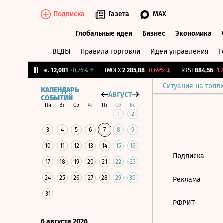
Подписка
Газета
MAX
Глобальные идеи
Бизнес
Экономика
ВЕДЫ
Правила торговли
Идеи управления
Г
Глобальные идеи
Бизнес
Экономик
↓
CNY Бирж.
12,081
+0,76%
↑
IMOEX
2 285,88
-0,69%
↓
RTSI
884,56
-1,2
Ситуация на топл
КАЛЕНДАРЬ
Август
СОБЫТИЙ
Пн
Вт
Ср
Чт
Пт
Сб
Вс
1
2
3
4
5
6
7
8
9
10
11
12
13
14
15
16
Подписка
17
18
19
20
21
22
23
24
25
26
27
28
29
30
Реклама
31
РФРИТ
6 августа 2026