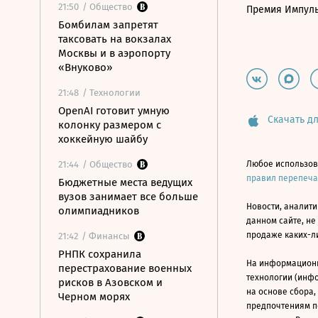
21:50
/ Общество
Премия Импул
Бомбилам запретят
таксовать на вокзалах
Москвы и в аэропорту
«Внуково»
21:48
/ Технологии
OpenAI готовит умную
Скачать дл
колонку размером с
хоккейную шайбу
21:44
/ Общество
Любое использов
правил перепеч
Бюджетные места ведущих
вузов занимает все больше
Новости, аналити
олимпиадников
данном сайте, не
продаже каких-л
21:42
/ Финансы
РНПК сохранила
На информацион
перестрахование военных
технологии (инф
рисков в Азовском и
на основе сбора,
Черном морях
предпочтениям п