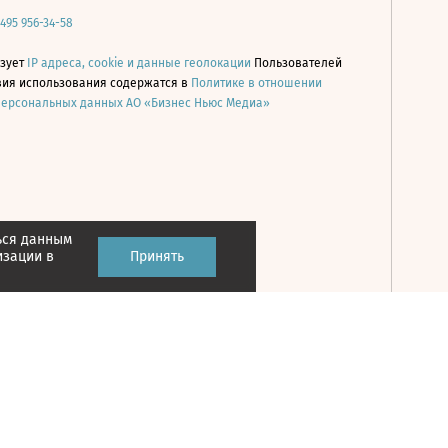
 495 956-34-58
ьзует
IP адреса, cookie и данные геолокации
Пользователей
овия использования содержатся в
Политике в отношении
персональных данных АО «Бизнес Ньюс Медиа»
ься данным
Принять
изации в