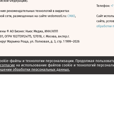
ийской Федерации).
Телефон:
+7
ния рекомендательных технологий в виджетах
й сети, размещенных на сайте vedomosti.ru:
СМИ2
,
Сайт испол
сайта, усл
обработки 
ены © АО Бизнес Ньюс Медиа, ИНН/КПП
01, ОГРН 1027739124775, 127018, г. Москва, вн.тер.г.
уг Марьина Роща, ул. Полковая, д. 3, стр. 1 1999—2026
ookie-файлы и технологии персонализации. Продолжая пользоват
согласие
на использование файлов cookie и технологий персонал
ошении обработки персональных данных.