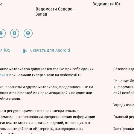
ьс
Ведомости Юг
Ведомости Северо-
Запад
я iOS
Скачать для Android
ание материалов допускается только при соблюдении
Сетевое изд
атки
и при наличии гиперссылки на vedomosti.ru
Решение Фе
ка, прогнозы и другие материалы, представленные на
информацио
 являются офертой или рекомендацией к покупке или
от 27 ноября
ибо активов.
Учредитель
ном ресурсе применяются рекомендательные
ормационные технологии предоставления информации
Главный ре
 систематизации и анализа сведений, относящихся к
ользователей сети «Интернет», находящихся на
Электронна