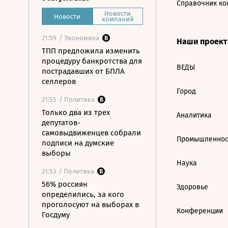
Справочник ко
Новости
Новости
компаний
21:59
/ Экономика
Наши проек
ТПП предложила изменить
процедуру банкротства для
ВЕДЫ
пострадавших от БПЛА
селлеров
Город
21:55
/ Политика
Только два из трех
Аналитика
депутатов-
самовыдвиженцев собрали
Промышленнос
подписи на думские
выборы
Наука
21:53
/ Политика
56% россиян
Здоровье
определились, за кого
проголосуют на выборах в
Конференции
Госдуму