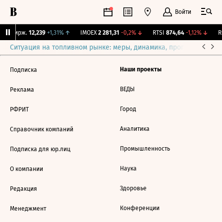
Войти
NY Бирж.
12,239
+1,31%
↑
IMOEX
2 281,31
-0,2%
↓
RTSI
874,64
-1,12%
↓
RG
Ситуация на топливном рынке: меры, динамика, прогнозы
Выб
Наши проекты
Подписка
ВЕДЫ
Реклама
Город
РФРИТ
Аналитика
Справочник компаний
Промышленность
Подписка для юр.лиц
Наука
О компании
Здоровье
Редакция
Конференции
Менеджмент