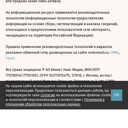
или продаже каких-либо активов.
На информационном ресурсе применяются рекомендательные
технологии (информационные технологии предоставления
информации на основе сбора, систематизации и анализа сведений,
относящихся к предпочтениям пользователей сети «Интернет»,
находящихся на территории Российской Федерации).
Правила применения рекомендательных технологий в виджетах
рекламно-обменной сети, размещенных на сайте vedomosti.ru:
СМИ2
,
24smi
Все права защищены © АО Бизнес Ньюс Медиа, ИНН/КПП
7712108141/771501001, ОГРН 1027739124775, 127018, г. Москва, вн.тер.г.
муниципальный округ Марьина Роща, ул. Полковая, д. 3, стр. 1 1999—
На нашем сайте используются cookie-файлы и технологии
2026
персонализации. Продолжая пользоваться данным сайтом, вы
ОК
подтверждаете свое
согласие
на использование файлов cookie
и технологий персонализации в соответствии с
Политикой в
отношении обработки персональных данных.