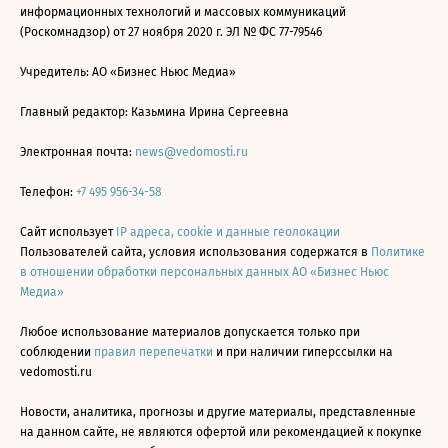
информационных технологий и массовых коммуникаций
(Роскомнадзор) от 27 ноября 2020 г. ЭЛ № ФС 77-79546
Учредитель: АО «Бизнес Ньюс Медиа»
Главный редактор: Казьмина Ирина Сергеевна
Электронная почта:
news@vedomosti.ru
Телефон:
+7 495 956-34-58
Сайт использует
IP адреса, cookie и данные геолокации
Пользователей сайта, условия использования содержатся в
Политике
в отношении обработки персональных данных АО «Бизнес Ньюс
Медиа»
Любое использование материалов допускается только при
соблюдении
правил перепечатки
и при наличии гиперссылки на
vedomosti.ru
Новости, аналитика, прогнозы и другие материалы, представленные
на данном сайте, не являются офертой или рекомендацией к покупке