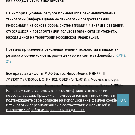
или продаже каких-либо активов.
На информационном ресурсе применяются рекомендательные
технологии (информационные технологии предоставления
информации на основе сбора, систематизации и анализа сведений,
относящихся к предпочтениям пользователей сети «Интернет»,
находящихся на территории Российской Федерации).
Правила применения рекомендательных технологий в виджетах
рекламно-обменной сети, размещенных на сайте vedomosti.ru:
СМИ2
,
24smi
Все права защищены © АО Бизнес Ньюс Медиа, ИНН/КПП
7712108141/771501001, ОГРН 1027739124775, 127018, г. Москва, вн.тер.г.
муниципальный округ Марьина Роща, ул. Полковая, д. 3, стр. 1 1999—
На нашем сайте используются cookie-файлы и технологии
2026
персонализации. Продолжая пользоваться данным сайтом, вы
ОК
подтверждаете свое
согласие
на использование файлов cookie
и технологий персонализации в соответствии с
Политикой в
отношении обработки персональных данных.