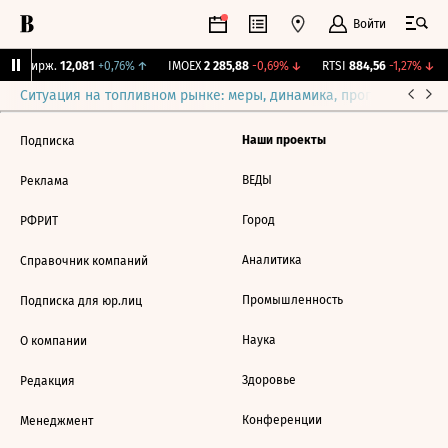
Войти
CNY Бирж.
12,081
+0,76%
↑
IMOEX
2 285,88
-0,69%
↓
RTSI
884,56
-1,27%
↓
Ситуация на топливном рынке: меры, динамика, прогнозы
Выб
Наши проекты
Подписка
ВЕДЫ
Реклама
Город
РФРИТ
Аналитика
Справочник компаний
Промышленность
Подписка для юр.лиц
Наука
О компании
Здоровье
Редакция
Конференции
Менеджмент