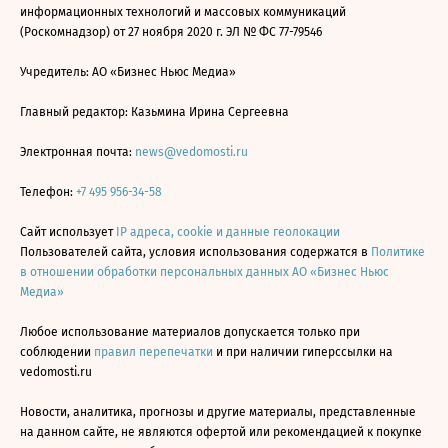
информационных технологий и массовых коммуникаций
(Роскомнадзор) от 27 ноября 2020 г. ЭЛ № ФС 77-79546
Учредитель: АО «Бизнес Ньюс Медиа»
Главный редактор: Казьмина Ирина Сергеевна
Электронная почта:
news@vedomosti.ru
Телефон:
+7 495 956-34-58
Сайт использует
IP адреса, cookie и данные геолокации
Пользователей сайта, условия использования содержатся в
Политике
в отношении обработки персональных данных АО «Бизнес Ньюс
Медиа»
Любое использование материалов допускается только при
соблюдении
правил перепечатки
и при наличии гиперссылки на
vedomosti.ru
Новости, аналитика, прогнозы и другие материалы, представленные
на данном сайте, не являются офертой или рекомендацией к покупке