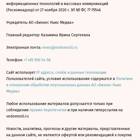
информационных технологий и массовых коммуникаций
(Роскомнадзор) от 27 ноября 2020 г. ЭЛ № ФС 77-79546
Учредитель: АО «Бизнес Ньюс Медиа»
Главный редактор: Казьмина Ирина Сергеевна
Электронная почта:
news@vedomosti.ru
Телефон:
+7 495 956-34-58
Сайт использует
IP адреса, cookie и данные геолокации
Пользователей сайта, условия использования содержатся в
Политике
в отношении обработки персональных данных АО «Бизнес Ньюс
Медиа»
Любое использование материалов допускается только при
соблюдении
правил перепечатки
и при наличии гиперссылки на
vedomosti.ru
Новости, аналитика, прогнозы и другие материалы, представленные
на данном сайте, не являются офертой или рекомендацией к покупке