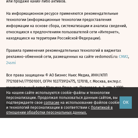
или продаже каких-либо активов.
На информационном ресурсе применяются рекомендательные
технологии (информационные технологии предоставления
информации на основе сбора, систематизации и анализа сведений,
относящихся к предпочтениям пользователей сети «Интернет»,
находящихся на территории Российской Федерации).
Правила применения рекомендательных технологий в виджетах
рекламно-обменной сети, размещенных на сайте vedomosti.ru:
СМИ2
,
24smi
Все права защищены © АО Бизнес Ньюс Медиа, ИНН/КПП
7712108141/771501001, ОГРН 1027739124775, 127018, г. Москва, вн.тер.г.
муниципальный округ Марьина Роща, ул. Полковая, д. 3, стр. 1 1999—
На нашем сайте используются cookie-файлы и технологии
2026
персонализации. Продолжая пользоваться данным сайтом, вы
ОК
подтверждаете свое
согласие
на использование файлов cookie
и технологий персонализации в соответствии с
Политикой в
отношении обработки персональных данных.