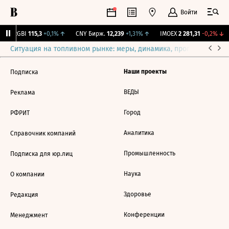
Войти
↓
RGBI
115,3
+0,1%
↑
CNY Бирж.
12,239
+1,31%
↑
IMOEX
2 281,31
-0,2%
↓
Ситуация на топливном рынке: меры, динамика, прогнозы
Выб
Наши проекты
Подписка
ВЕДЫ
Реклама
Город
РФРИТ
Аналитика
Справочник компаний
Промышленность
Подписка для юр.лиц
Наука
О компании
Здоровье
Редакция
Конференции
Менеджмент