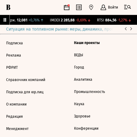
Войти
NY Бирж.
12,081
+0,76%
↑
IMOEX
2 285,88
-0,69%
↓
RTSI
884,56
-1,27%
↓
Ситуация на топливном рынке: меры, динамика, прогнозы
Выб
Наши проекты
Подписка
ВЕДЫ
Реклама
Город
РФРИТ
Аналитика
Справочник компаний
Промышленность
Подписка для юр.лиц
Наука
О компании
Здоровье
Редакция
Конференции
Менеджмент