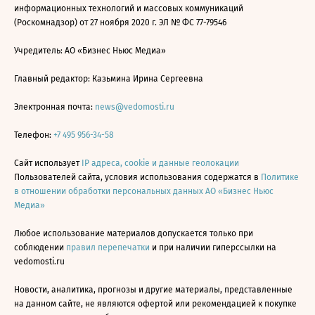
информационных технологий и массовых коммуникаций
(Роскомнадзор) от 27 ноября 2020 г. ЭЛ № ФС 77-79546
Учредитель: АО «Бизнес Ньюс Медиа»
Главный редактор: Казьмина Ирина Сергеевна
Электронная почта:
news@vedomosti.ru
Телефон:
+7 495 956-34-58
Сайт использует
IP адреса, cookie и данные геолокации
Пользователей сайта, условия использования содержатся в
Политике
в отношении обработки персональных данных АО «Бизнес Ньюс
Медиа»
Любое использование материалов допускается только при
соблюдении
правил перепечатки
и при наличии гиперссылки на
vedomosti.ru
Новости, аналитика, прогнозы и другие материалы, представленные
на данном сайте, не являются офертой или рекомендацией к покупке