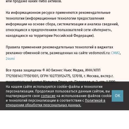
или продаже каких-либо активов.
На информационном ресурсе применяются рекомендательные
технологии (информационные технологии предоставления
информации на основе сбора, систематизации и анализа сведений,
относящихся к предпочтениям пользователей сети «Интернет»,
находящихся на территории Российской Федерации).
Правила применения рекомендательных технологий в виджетах
рекламно-обменной сети, размещенных на сайте vedomosti.ru:
СМИ2
,
24smi
Все права защищены © АО Бизнес Ньюс Медиа, ИНН/КПП
7712108141/771501001, ОГРН 1027739124775, 127018, г. Москва, вн.тер.г.
муниципальный округ Марьина Роща, ул. Полковая, д. 3, стр. 1 1999—
На нашем сайте используются cookie-файлы и технологии
2026
персонализации. Продолжая пользоваться данным сайтом, вы
ОК
подтверждаете свое
согласие
на использование файлов cookie
и технологий персонализации в соответствии с
Политикой в
отношении обработки персональных данных.