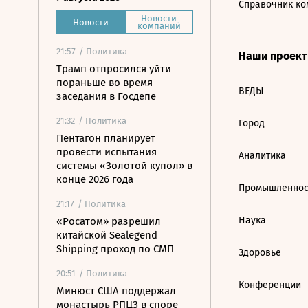
Справочник ко
Новости
Новости
компаний
21:57
/ Политика
Наши проек
Трамп отпросился уйти
пораньше во время
ВЕДЫ
заседания в Госдепе
21:32
/ Политика
Город
Пентагон планирует
провести испытания
Аналитика
системы «Золотой купол» в
конце 2026 года
Промышленнос
21:17
/ Политика
Наука
«Росатом» разрешил
китайской Sealegend
Shipping проход по СМП
Здоровье
20:51
/ Политика
Конференции
Минюст США поддержал
монастырь РПЦЗ в споре