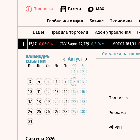
Подписка
Газета
MAX
Глобальные идеи
Бизнес
Экономика
ВЕДЫ
Правила торговли
Идеи управления
Г
Глобальные идеи
Бизнес
Экономик
12%
↓
RGBI
115,17
-0,06%
↓
CNY Бирж.
12,239
+1,31%
↑
IMOEX
2 281,31
-0
Ситуация на топл
КАЛЕНДАРЬ
Август
СОБЫТИЙ
Пн
Вт
Ср
Чт
Пт
Сб
Вс
1
2
3
4
5
6
7
8
9
10
11
12
13
14
15
16
Подписка
17
18
19
20
21
22
23
24
25
26
27
28
29
30
Реклама
31
РФРИТ
7 августа 2026