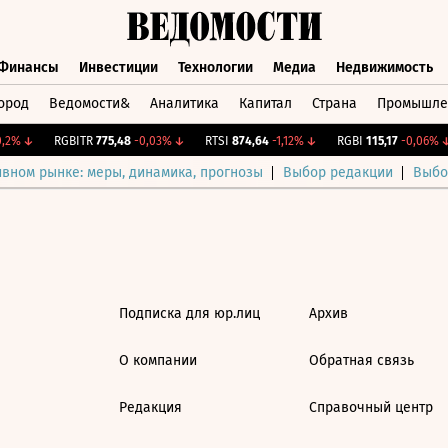
Финансы
Инвестиции
Технологии
Медиа
Недвижимость
ород
Ведомости&
Аналитика
Капитал
Страна
Промышле
а
Финансы
Инвестиции
Технологии
Медиа
Недвижимос
,2%
↓
RGBITR
775,48
-0,03%
↓
RTSI
874,64
-1,12%
↓
RGBI
115,17
-0,06%
↓
ивном рынке: меры, динамика, прогнозы
Выбор редакции
Выбо
Подписка для юр.лиц
Архив
О компании
Обратная связь
Редакция
Справочный центр