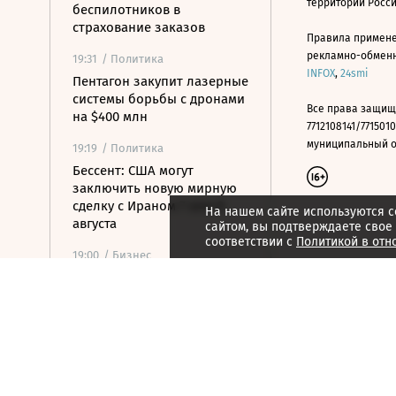
территории Росс
беспилотников в
страхование заказов
Правила примене
рекламно-обменно
19:31
/ Политика
INFOX
,
24smi
Пентагон закупит лазерные
системы борьбы с дронами
Все права защищ
на $400 млн
7712108141/7715010
муниципальный окр
19:19
/ Политика
Бессент: США могут
заключить новую мирную
сделку с Ираном 7 или 8
На нашем сайте используются c
августа
сайтом, вы подтверждаете свое
соответствии с
Политикой в отн
19:00
/ Бизнес
Аукцион по продаже
Рижского вокзала вновь не
состоялся
18:44
/ Политика
В Раде призвали Федорова
отправиться служить в ВСУ