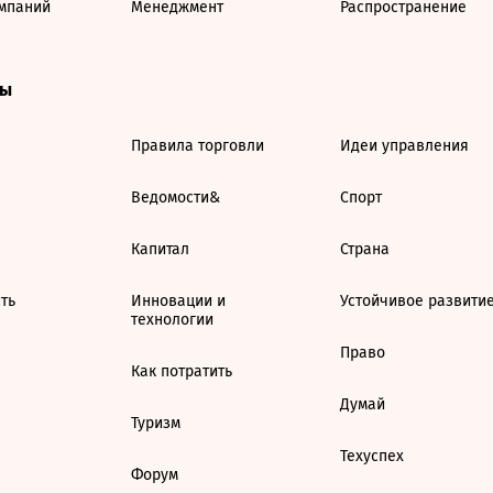
мпаний
Менеджмент
Распространение
ты
Правила торговли
Идеи управления
Ведомости&
Спорт
Капитал
Страна
ть
Инновации и
Устойчивое развити
технологии
Право
Как потратить
Думай
Туризм
Техуспех
Форум