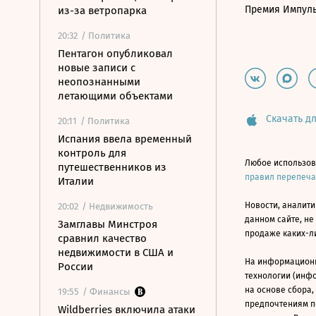
Премия Импул
из-за ветропарка
20:32
/ Политика
Пентагон опубликовал
новые записи с
неопознанными
летающими объектами
Скачать дл
20:11
/ Политика
Испания ввела временный
контроль для
Любое использов
путешественников из
правил перепеч
Италии
Новости, аналити
20:02
/ Недвижимость
данном сайте, не
Замглавы Минстроя
продаже каких-л
сравнил качество
недвижимости в США и
На информацион
России
технологии (инф
на основе сбора,
19:55
/ Финансы
предпочтениям п
Wildberries включила атаки