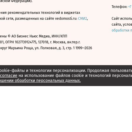
ийской Федерации).
Телефон:
+7
ния рекомендательных технологий в виджетах
й сети, размещенных на сайте vedomosti.ru:
СМИ2
,
Сайт испол
сайта, усл
обработки 
ены © АО Бизнес Ньюс Медиа, ИНН/КПП
01, ОГРН 1027739124775, 127018, г. Москва, вн.тер.г.
уг Марьина Роща, ул. Полковая, д. 3, стр. 1 1999—2026
ookie-файлы и технологии персонализации. Продолжая пользоват
согласие
на использование файлов cookie и технологий персонал
ошении обработки персональных данных.