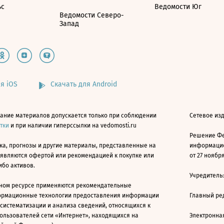
ьс
Ведомости Юг
Ведомости Северо-
Запад
я iOS
Скачать для Android
ание материалов допускается только при соблюдении
Сетевое изд
атки
и при наличии гиперссылки на vedomosti.ru
Решение Фе
ка, прогнозы и другие материалы, представленные на
информацио
 являются офертой или рекомендацией к покупке или
от 27 ноября
ибо активов.
Учредитель
ном ресурсе применяются рекомендательные
ормационные технологии предоставления информации
Главный ре
 систематизации и анализа сведений, относящихся к
ользователей сети «Интернет», находящихся на
Электронна