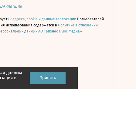
 495 956-34-58
ьзует
IP адреса, cookie и данные геолокации
Пользователей
овия использования содержатся в
Политике в отношении
персональных данных АО «Бизнес Ньюс Медиа»
ься данным
Принять
изации в