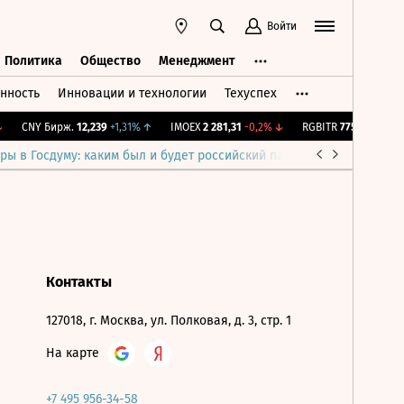
Войти
Политика
Общество
Менеджмент
нность
Инновации и технологии
Техуспех
ть
Политика
Общество
Менеджмент
CNY Бирж.
12,239
+1,31%
↑
IMOEX
2 281,31
-0,2%
↓
RGBITR
775,48
-0,03%
ры в Госдуму: каким был и будет российский парламент
Война н
Контакты
127018, г. Москва, ул. Полковая, д. 3, стр. 1
На карте
+7 495 956-34-58