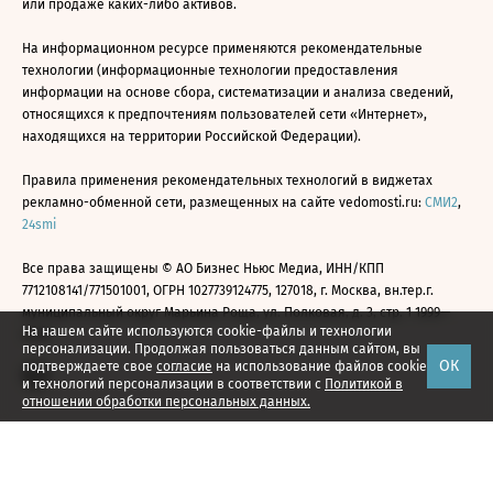
или продаже каких-либо активов.
На информационном ресурсе применяются рекомендательные
технологии (информационные технологии предоставления
информации на основе сбора, систематизации и анализа сведений,
относящихся к предпочтениям пользователей сети «Интернет»,
находящихся на территории Российской Федерации).
Правила применения рекомендательных технологий в виджетах
рекламно-обменной сети, размещенных на сайте vedomosti.ru:
СМИ2
,
24smi
Все права защищены © АО Бизнес Ньюс Медиа, ИНН/КПП
7712108141/771501001, ОГРН 1027739124775, 127018, г. Москва, вн.тер.г.
муниципальный округ Марьина Роща, ул. Полковая, д. 3, стр. 1 1999—
На нашем сайте используются cookie-файлы и технологии
2026
персонализации. Продолжая пользоваться данным сайтом, вы
ОК
подтверждаете свое
согласие
на использование файлов cookie
и технологий персонализации в соответствии с
Политикой в
отношении обработки персональных данных.