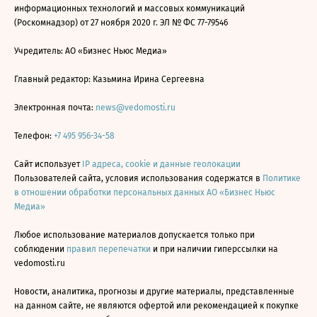
информационных технологий и массовых коммуникаций
(Роскомнадзор) от 27 ноября 2020 г. ЭЛ № ФС 77-79546
Учредитель: АО «Бизнес Ньюс Медиа»
Главный редактор: Казьмина Ирина Сергеевна
Электронная почта:
news@vedomosti.ru
Телефон:
+7 495 956-34-58
Сайт использует
IP адреса, cookie и данные геолокации
Пользователей сайта, условия использования содержатся в
Политике
в отношении обработки персональных данных АО «Бизнес Ньюс
Медиа»
Любое использование материалов допускается только при
соблюдении
правил перепечатки
и при наличии гиперссылки на
vedomosti.ru
Новости, аналитика, прогнозы и другие материалы, представленные
на данном сайте, не являются офертой или рекомендацией к покупке