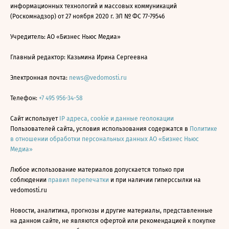
информационных технологий и массовых коммуникаций
(Роскомнадзор) от 27 ноября 2020 г. ЭЛ № ФС 77-79546
Учредитель: АО «Бизнес Ньюс Медиа»
Главный редактор: Казьмина Ирина Сергеевна
Электронная почта:
news@vedomosti.ru
Телефон:
+7 495 956-34-58
Сайт использует
IP адреса, cookie и данные геолокации
Пользователей сайта, условия использования содержатся в
Политике
в отношении обработки персональных данных АО «Бизнес Ньюс
Медиа»
Любое использование материалов допускается только при
соблюдении
правил перепечатки
и при наличии гиперссылки на
vedomosti.ru
Новости, аналитика, прогнозы и другие материалы, представленные
на данном сайте, не являются офертой или рекомендацией к покупке