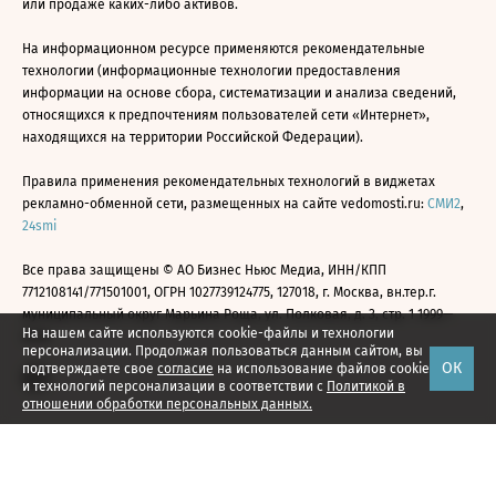
или продаже каких-либо активов.
На информационном ресурсе применяются рекомендательные
технологии (информационные технологии предоставления
информации на основе сбора, систематизации и анализа сведений,
относящихся к предпочтениям пользователей сети «Интернет»,
находящихся на территории Российской Федерации).
Правила применения рекомендательных технологий в виджетах
рекламно-обменной сети, размещенных на сайте vedomosti.ru:
СМИ2
,
24smi
Все права защищены © АО Бизнес Ньюс Медиа, ИНН/КПП
7712108141/771501001, ОГРН 1027739124775, 127018, г. Москва, вн.тер.г.
муниципальный округ Марьина Роща, ул. Полковая, д. 3, стр. 1 1999—
На нашем сайте используются cookie-файлы и технологии
2026
персонализации. Продолжая пользоваться данным сайтом, вы
ОК
подтверждаете свое
согласие
на использование файлов cookie
и технологий персонализации в соответствии с
Политикой в
отношении обработки персональных данных.