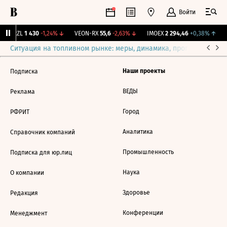
Войти
BRZL
1 430
-1,24%
↓
VEON-RX
55,6
-2,63%
↓
IMOEX
2 294,46
+0,38%
↑
R
Ситуация на топливном рынке: меры, динамика, прогнозы
Выб
Наши проекты
Подписка
ВЕДЫ
Реклама
Город
РФРИТ
Аналитика
Справочник компаний
Промышленность
Подписка для юр.лиц
Наука
О компании
Здоровье
Редакция
Конференции
Менеджмент