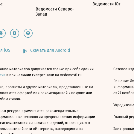
ьс
Ведомости Юг
Ведомости Северо-
Запад
я iOS
Скачать для Android
ание материалов допускается только при соблюдении
Сетевое изд
атки
и при наличии гиперссылки на vedomosti.ru
Решение Фе
ка, прогнозы и другие материалы, представленные на
информацио
 являются офертой или рекомендацией к покупке или
от 27 ноября
ибо активов.
Учредитель
ном ресурсе применяются рекомендательные
ормационные технологии предоставления информации
Главный ре
 систематизации и анализа сведений, относящихся к
ользователей сети «Интернет», находящихся на
Электронна