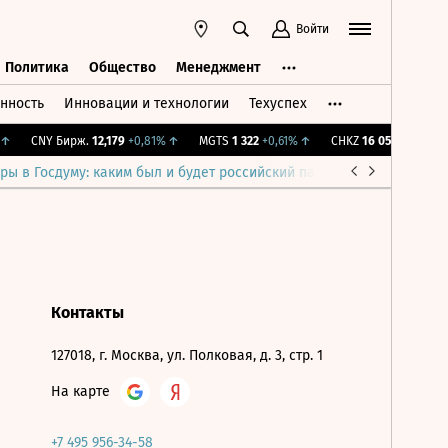
Войти
Политика
Общество
Менеджмент
нность
Инновации и технологии
Техуспех
ть
Политика
Общество
Менеджмент
↑
CNY Бирж.
12,179
+0,81%
↑
MGTS
1 322
+0,61%
↑
CHKZ
16 050
-0,93%
↓
ры в Госдуму: каким был и будет российский парламент
Война н
Контакты
127018, г. Москва, ул. Полковая, д. 3, стр. 1
На карте
+7 495 956-34-58