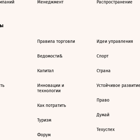
мпаний
Менеджмент
Распространение
ты
Правила торговли
Идеи управления
Ведомости&
Спорт
Капитал
Страна
ть
Инновации и
Устойчивое развити
технологии
Право
Как потратить
Думай
Туризм
Техуспех
Форум