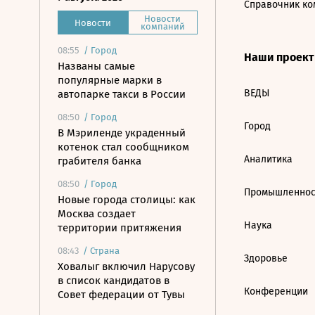
Справочник ко
Новости
Новости
компаний
08:55
/
Город
Наши проек
Названы самые
популярные марки в
ВЕДЫ
автопарке такси в России
08:50
/
Город
Город
В Мэриленде украденный
котенок стал сообщником
Аналитика
грабителя банка
08:50
/
Город
Промышленнос
Новые города столицы: как
Москва создает
Наука
территории притяжения
08:43
/
Страна
Здоровье
Ховалыг включил Нарусову
в список кандидатов в
Конференции
Совет федерации от Тувы