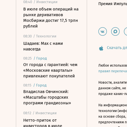
08:40
/ Инвестиции
Премия Импул
В июле объем операций на
рынке деривативов
Мосбиржи достиг 17,5 трлн
рублей
08:30
/ Технологии
Шадаев: Max с нами
Скачать дл
навсегда
08:25
/
Город
От города с гарантией: чем
Любое использов
«Московские кварталы»
правил перепеч
привлекают покупателей
Новости, аналити
08:15
/
Город
данном сайте, не
Владислав Овчинский:
продаже каких-л
«Масштабы городских
программ грандиозны»
На информацион
технологии (инф
08:12
/ Инвестиции
на основе сбора,
Нетто-приток от
предпочтениям п
инвесторов в июле