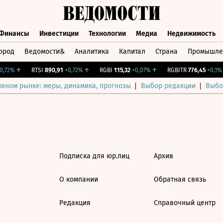
Финансы
Инвестиции
Технологии
Медиа
Недвижимость
ород
Ведомости&
Аналитика
Капитал
Страна
Промышле
а
Финансы
Инвестиции
Технологии
Медиа
Недвижимос
,72%
↑
RTSI
890,91
+0,72%
↑
RGBI
115,32
+0,07%
↑
RGBITR
776,45
+0,1%
ивном рынке: меры, динамика, прогнозы
Выбор редакции
Выбо
Подписка для юр.лиц
Архив
О компании
Обратная связь
Редакция
Справочный центр