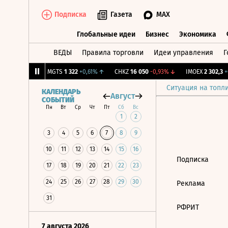
Подписка
Газета
MAX
Глобальные идеи
Бизнес
Экономика
ВЕДЫ
Правила торговли
Идеи управления
Г
Глобальные идеи
Бизнес
Экономик
79
+0,81%
↑
MGTS
1 322
+0,61%
↑
CHKZ
16 050
-0,93%
↓
IMOEX
2 302,3
+0
Ситуация на топл
КАЛЕНДАРЬ
Август
СОБЫТИЙ
Пн
Вт
Ср
Чт
Пт
Сб
Вс
1
2
3
4
5
6
7
8
9
10
11
12
13
14
15
16
Подписка
17
18
19
20
21
22
23
24
25
26
27
28
29
30
Реклама
31
РФРИТ
7 августа 2026