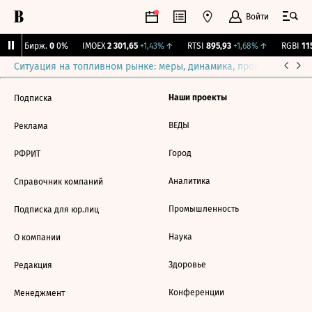
Войти
CNY Бирж.
0
0%
IMOEX
2 301,65
+1,43%
↑
RTSI
895,93
+1,68%
↑
RGBI
115
Ситуация на топливном рынке: меры, динамика, прогнозы
Выб
Наши проекты
Подписка
ВЕДЫ
Реклама
Город
РФРИТ
Аналитика
Справочник компаний
Промышленность
Подписка для юр.лиц
Наука
О компании
Здоровье
Редакция
Конференции
Менеджмент