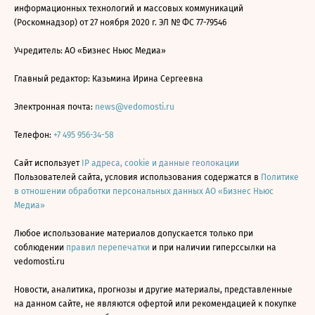
информационных технологий и массовых коммуникаций
(Роскомнадзор) от 27 ноября 2020 г. ЭЛ № ФС 77-79546
Учредитель: АО «Бизнес Ньюс Медиа»
Главный редактор: Казьмина Ирина Сергеевна
Электронная почта:
news@vedomosti.ru
Телефон:
+7 495 956-34-58
Сайт использует
IP адреса, cookie и данные геолокации
Пользователей сайта, условия использования содержатся в
Политике
в отношении обработки персональных данных АО «Бизнес Ньюс
Медиа»
Любое использование материалов допускается только при
соблюдении
правил перепечатки
и при наличии гиперссылки на
vedomosti.ru
Новости, аналитика, прогнозы и другие материалы, представленные
на данном сайте, не являются офертой или рекомендацией к покупке