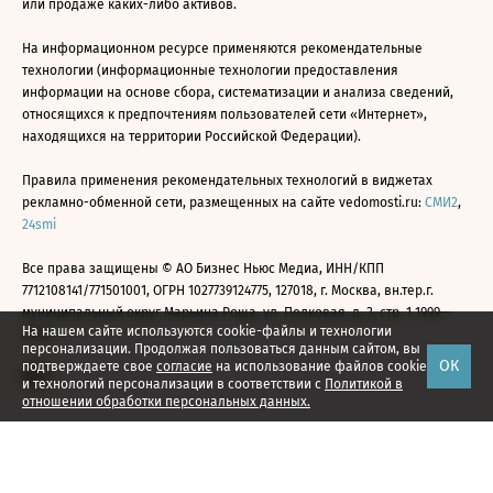
или продаже каких-либо активов.
На информационном ресурсе применяются рекомендательные
технологии (информационные технологии предоставления
информации на основе сбора, систематизации и анализа сведений,
относящихся к предпочтениям пользователей сети «Интернет»,
находящихся на территории Российской Федерации).
Правила применения рекомендательных технологий в виджетах
рекламно-обменной сети, размещенных на сайте vedomosti.ru:
СМИ2
,
24smi
Все права защищены © АО Бизнес Ньюс Медиа, ИНН/КПП
7712108141/771501001, ОГРН 1027739124775, 127018, г. Москва, вн.тер.г.
муниципальный округ Марьина Роща, ул. Полковая, д. 3, стр. 1 1999—
На нашем сайте используются cookie-файлы и технологии
2026
персонализации. Продолжая пользоваться данным сайтом, вы
ОК
подтверждаете свое
согласие
на использование файлов cookie
и технологий персонализации в соответствии с
Политикой в
отношении обработки персональных данных.