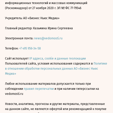
информационных технологий и массовых коммуникаций
(Роскомнадзор) от 27 ноября 2020 г. ЭЛ № ФС 77-79546
Учредитель: АО «Бизнес Ньюс Медиа»
Главный редактор: Казьмина Ирина Сергеевна
Электронная почта:
news@vedomosti.ru
Телефон:
+7 495 956-34-58
Сайт использует
IP адреса, cookie и данные геолокации
Пользователей сайта, условия использования содержатся в
Политике
в отношении обработки персональных данных АО «Бизнес Ньюс
Медиа»
Любое использование материалов допускается только при
соблюдении
правил перепечатки
и при наличии гиперссылки на
vedomosti.ru
Новости, аналитика, прогнозы и другие материалы, представленные
на данном сайте, не являются офертой или рекомендацией к покупке