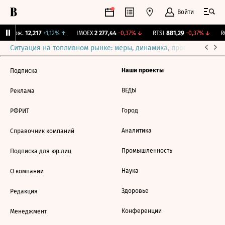
Войти
Y Бирж.
12,217
+1,12%
↑
IMOEX
2 277,44
-0,37%
↓
RTSI
881,29
-0,37%
↓
RG
Ситуация на топливном рынке: меры, динамика, прогнозы
Выб
Наши проекты
Подписка
ВЕДЫ
Реклама
Город
РФРИТ
Аналитика
Справочник компаний
Промышленность
Подписка для юр.лиц
Наука
О компании
Здоровье
Редакция
Конференции
Менеджмент