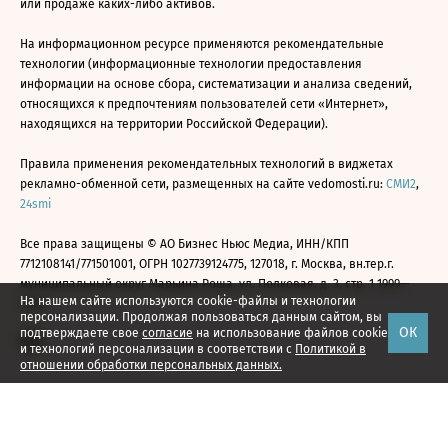
или продаже каких-либо активов.
На информационном ресурсе применяются рекомендательные
технологии (информационные технологии предоставления
информации на основе сбора, систематизации и анализа сведений,
относящихся к предпочтениям пользователей сети «Интернет»,
находящихся на территории Российской Федерации).
Правила применения рекомендательных технологий в виджетах
рекламно-обменной сети, размещенных на сайте vedomosti.ru:
СМИ2
,
24smi
Все права защищены © АО Бизнес Ньюс Медиа, ИНН/КПП
7712108141/771501001, ОГРН 1027739124775, 127018, г. Москва, вн.тер.г.
муниципальный округ Марьина Роща, ул. Полковая, д. 3, стр. 1 1999—
На нашем сайте используются cookie-файлы и технологии
2026
персонализации. Продолжая пользоваться данным сайтом, вы
ОК
подтверждаете свое
согласие
на использование файлов cookie
и технологий персонализации в соответствии с
Политикой в
отношении обработки персональных данных.