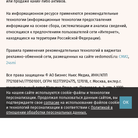
или продаже каких-либо активов.
На информационном ресурсе применяются рекомендательные
технологии (информационные технологии предоставления
информации на основе сбора, систематизации и анализа сведений,
относящихся к предпочтениям пользователей сети «Интернет»,
находящихся на территории Российской Федерации).
Правила применения рекомендательных технологий в виджетах
рекламно-обменной сети, размещенных на сайте vedomosti.ru:
СМИ2
,
24smi
Все права защищены © АО Бизнес Ньюс Медиа, ИНН/КПП
7712108141/771501001, ОГРН 1027739124775, 127018, г. Москва, вн.тер.г.
муниципальный округ Марьина Роща, ул. Полковая, д. 3, стр. 1 1999—
На нашем сайте используются cookie-файлы и технологии
2026
персонализации. Продолжая пользоваться данным сайтом, вы
ОК
подтверждаете свое
согласие
на использование файлов cookie
и технологий персонализации в соответствии с
Политикой в
отношении обработки персональных данных.