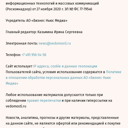
информационных технологий и массовых коммуникаций
(Роскомнадзор) от 27 ноября 2020 г. ЭЛ № ФС 77-79546
Учредитель: АО «Бизнес Ньюс Медиа»
Главный редактор: Казьмина Ирина Сергеевна
Электронная почта:
news@vedomosti.ru
Телефон:
+7 495 956-34-58
Сайт использует
IP адреса, cookie и данные геолокации
Пользователей сайта, условия использования содержатся в
Политике
в отношении обработки персональных данных АО «Бизнес Ньюс
Медиа»
Любое использование материалов допускается только при
соблюдении
правил перепечатки
и при наличии гиперссылки на
vedomosti.ru
Новости, аналитика, прогнозы и другие материалы, представленные
на данном сайте, не являются офертой или рекомендацией к покупке