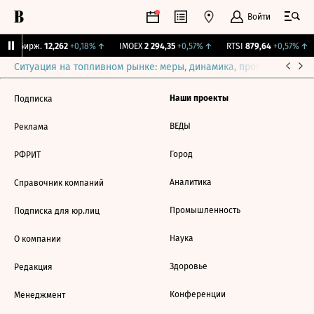
Войти
CNY Бирж.
12,262
+0,18%
↑
IMOEX
2 294,35
+0,57%
↑
RTSI
879,64
+0,57%
↑
Ситуация на топливном рынке: меры, динамика, прогнозы
Выб
Наши проекты
Подписка
ВЕДЫ
Реклама
Город
РФРИТ
Аналитика
Справочник компаний
Промышленность
Подписка для юр.лиц
Наука
О компании
Здоровье
Редакция
Конференции
Менеджмент