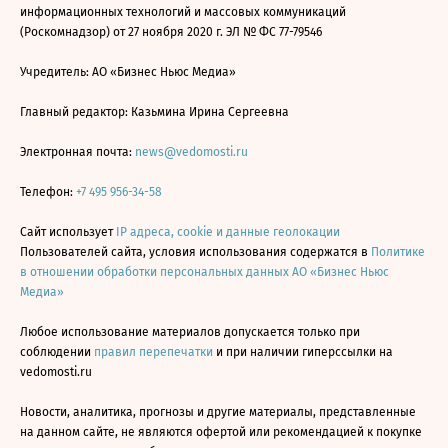
информационных технологий и массовых коммуникаций
(Роскомнадзор) от 27 ноября 2020 г. ЭЛ № ФС 77-79546
Учредитель: АО «Бизнес Ньюс Медиа»
Главный редактор: Казьмина Ирина Сергеевна
Электронная почта:
news@vedomosti.ru
Телефон:
+7 495 956-34-58
Сайт использует
IP адреса, cookie и данные геолокации
Пользователей сайта, условия использования содержатся в
Политике
в отношении обработки персональных данных АО «Бизнес Ньюс
Медиа»
Любое использование материалов допускается только при
соблюдении
правил перепечатки
и при наличии гиперссылки на
vedomosti.ru
Новости, аналитика, прогнозы и другие материалы, представленные
на данном сайте, не являются офертой или рекомендацией к покупке