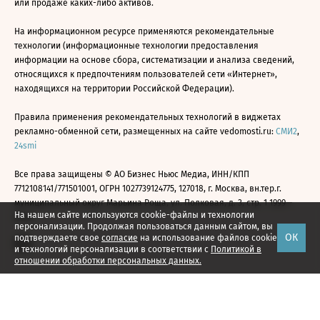
или продаже каких-либо активов.
На информационном ресурсе применяются рекомендательные
технологии (информационные технологии предоставления
информации на основе сбора, систематизации и анализа сведений,
относящихся к предпочтениям пользователей сети «Интернет»,
находящихся на территории Российской Федерации).
Правила применения рекомендательных технологий в виджетах
рекламно-обменной сети, размещенных на сайте vedomosti.ru:
СМИ2
,
24smi
Все права защищены © АО Бизнес Ньюс Медиа, ИНН/КПП
7712108141/771501001, ОГРН 1027739124775, 127018, г. Москва, вн.тер.г.
муниципальный округ Марьина Роща, ул. Полковая, д. 3, стр. 1 1999—
На нашем сайте используются cookie-файлы и технологии
2026
персонализации. Продолжая пользоваться данным сайтом, вы
ОК
подтверждаете свое
согласие
на использование файлов cookie
и технологий персонализации в соответствии с
Политикой в
отношении обработки персональных данных.