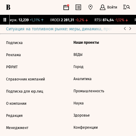
Войти
CNY Бирж.
12,239
+1,31%
↑
IMOEX
2 281,31
-0,2%
↓
RTSI
874,64
-1,12%
↓
R
Ситуация на топливном рынке: меры, динамика, прогнозы
Выб
Наши проекты
Подписка
ВЕДЫ
Реклама
Город
РФРИТ
Аналитика
Справочник компаний
Промышленность
Подписка для юр.лиц
Наука
О компании
Здоровье
Редакция
Конференции
Менеджмент