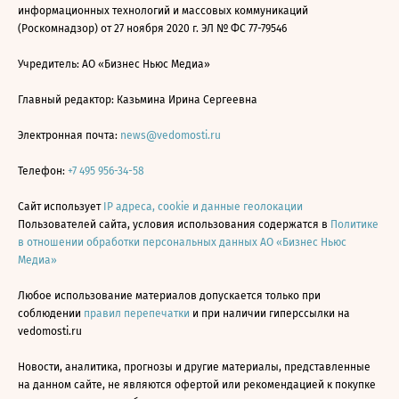
информационных технологий и массовых коммуникаций
(Роскомнадзор) от 27 ноября 2020 г. ЭЛ № ФС 77-79546
Учредитель: АО «Бизнес Ньюс Медиа»
Главный редактор: Казьмина Ирина Сергеевна
Электронная почта:
news@vedomosti.ru
Телефон:
+7 495 956-34-58
Сайт использует
IP адреса, cookie и данные геолокации
Пользователей сайта, условия использования содержатся в
Политике
в отношении обработки персональных данных АО «Бизнес Ньюс
Медиа»
Любое использование материалов допускается только при
соблюдении
правил перепечатки
и при наличии гиперссылки на
vedomosti.ru
Новости, аналитика, прогнозы и другие материалы, представленные
на данном сайте, не являются офертой или рекомендацией к покупке