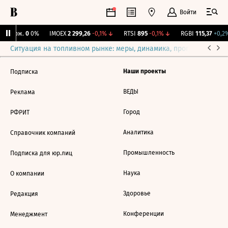
Войти
Y Бирж.
0
0%
IMOEX
2 299,26
-0,1%
↓
RTSI
895
-0,1%
↓
RGBI
115,37
+0,2%
Ситуация на топливном рынке: меры, динамика, прогнозы
Выб
Наши проекты
Подписка
ВЕДЫ
Реклама
Город
РФРИТ
Аналитика
Справочник компаний
Промышленность
Подписка для юр.лиц
Наука
О компании
Здоровье
Редакция
Конференции
Менеджмент