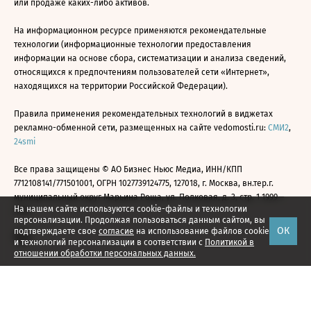
или продаже каких-либо активов.
На информационном ресурсе применяются рекомендательные
технологии (информационные технологии предоставления
информации на основе сбора, систематизации и анализа сведений,
относящихся к предпочтениям пользователей сети «Интернет»,
находящихся на территории Российской Федерации).
Правила применения рекомендательных технологий в виджетах
рекламно-обменной сети, размещенных на сайте vedomosti.ru:
СМИ2
,
24smi
Все права защищены © АО Бизнес Ньюс Медиа, ИНН/КПП
7712108141/771501001, ОГРН 1027739124775, 127018, г. Москва, вн.тер.г.
муниципальный округ Марьина Роща, ул. Полковая, д. 3, стр. 1 1999—
На нашем сайте используются cookie-файлы и технологии
2026
персонализации. Продолжая пользоваться данным сайтом, вы
ОК
подтверждаете свое
согласие
на использование файлов cookie
и технологий персонализации в соответствии с
Политикой в
отношении обработки персональных данных.