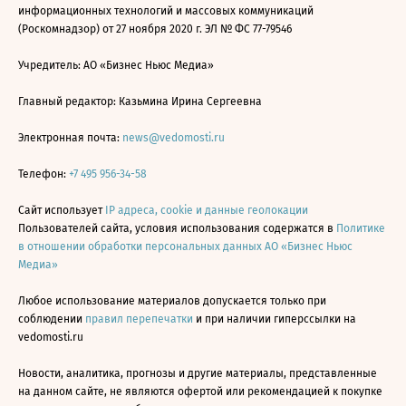
информационных технологий и массовых коммуникаций
(Роскомнадзор) от 27 ноября 2020 г. ЭЛ № ФС 77-79546
Учредитель: АО «Бизнес Ньюс Медиа»
Главный редактор: Казьмина Ирина Сергеевна
Электронная почта:
news@vedomosti.ru
Телефон:
+7 495 956-34-58
Сайт использует
IP адреса, cookie и данные геолокации
Пользователей сайта, условия использования содержатся в
Политике
в отношении обработки персональных данных АО «Бизнес Ньюс
Медиа»
Любое использование материалов допускается только при
соблюдении
правил перепечатки
и при наличии гиперссылки на
vedomosti.ru
Новости, аналитика, прогнозы и другие материалы, представленные
на данном сайте, не являются офертой или рекомендацией к покупке