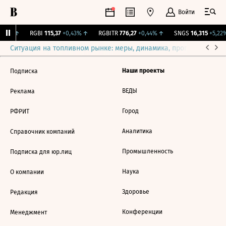
Войти
,68%
↑
RGBI
115,37
+0,43%
↑
RGBITR
776,27
+0,44%
↑
SNGS
16,315
+5,22%
Ситуация на топливном рынке: меры, динамика, прогнозы
Выб
Наши проекты
Подписка
ВЕДЫ
Реклама
Город
РФРИТ
Аналитика
Справочник компаний
Промышленность
Подписка для юр.лиц
Наука
О компании
Здоровье
Редакция
Конференции
Менеджмент