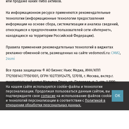
или продаже каких-либо активов.
На информационном ресурсе применяются рекомендательные
технологии (информационные технологии предоставления
информации на основе сбора, систематизации и анализа сведений,
относящихся к предпочтениям пользователей сети «Интернет»,
находящихся на территории Российской Федерации).
Правила применения рекомендательных технологий в виджетах
рекламно-обменной сети, размещенных на сайте vedomosti.ru:
СМИ2
,
24smi
Все права защищены © АО Бизнес Ньюс Медиа, ИНН/КПП
7712108141/771501001, ОГРН 1027739124775, 127018, г. Москва, вн.тер.г.
муниципальный округ Марьина Роща, ул. Полковая, д. 3, стр. 1 1999—
На нашем сайте используются cookie-файлы и технологии
2026
персонализации. Продолжая пользоваться данным сайтом, вы
ОК
подтверждаете свое
согласие
на использование файлов cookie
и технологий персонализации в соответствии с
Политикой в
отношении обработки персональных данных.