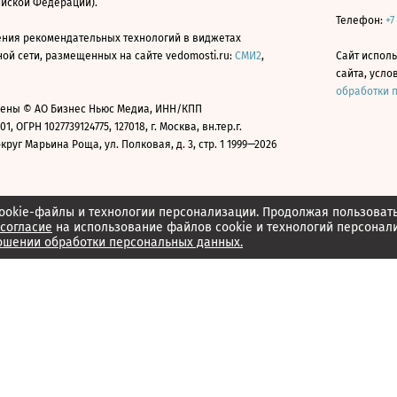
ийской Федерации).
Телефон:
+7
ния рекомендательных технологий в виджетах
й сети, размещенных на сайте vedomosti.ru:
СМИ2
,
Сайт испол
сайта, усл
обработки 
ены © АО Бизнес Ньюс Медиа, ИНН/КПП
01, ОГРН 1027739124775, 127018, г. Москва, вн.тер.г.
уг Марьина Роща, ул. Полковая, д. 3, стр. 1 1999—2026
ookie-файлы и технологии персонализации. Продолжая пользоват
согласие
на использование файлов cookie и технологий персонал
ошении обработки персональных данных.