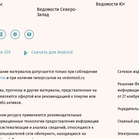
ьс
Ведомости Юг
Ведомости Северо-
Запад
я iOS
Скачать для Android
ание материалов допускается только при соблюдении
Сетевое изд
атки
и при наличии гиперссылки на vedomosti.ru
Решение Фе
ка, прогнозы и другие материалы, представленные на
информацио
 являются офертой или рекомендацией к покупке или
от 27 ноября
ибо активов.
Учредитель
ном ресурсе применяются рекомендательные
ормационные технологии предоставления информации
Главный ре
 систематизации и анализа сведений, относящихся к
ользователей сети «Интернет», находящихся на
Электронна