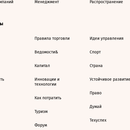
мпаний
Менеджмент
Распространение
ты
Правила торговли
Идеи управления
Ведомости&
Спорт
Капитал
Страна
ть
Инновации и
Устойчивое развити
технологии
Право
Как потратить
Думай
Туризм
Техуспех
Форум