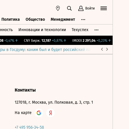
Войти
Политика
Общество
Менеджмент
нность
Инновации и технологии
Техуспех
ть
Политика
Общество
Менеджмент
8
+3,47%
↑
CNY Бирж.
12,187
+0,87%
↑
IMOEX
2 291,04
+0,23%
↑
RTSI
886
ры в Госдуму: каким был и будет российский парламент
Война н
Контакты
127018, г. Москва, ул. Полковая, д. 3, стр. 1
На карте
+7 495 956-34-58