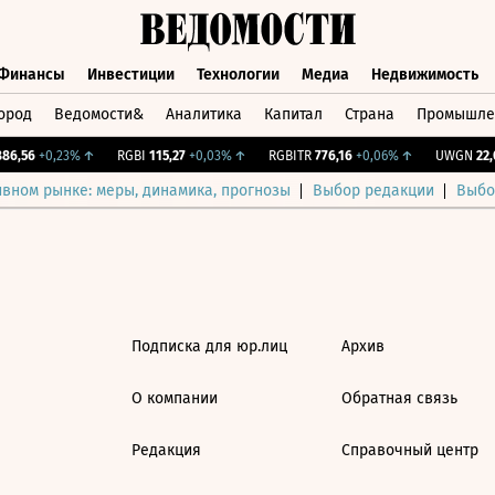
Финансы
Инвестиции
Технологии
Медиа
Недвижимость
ород
Ведомости&
Аналитика
Капитал
Страна
Промышле
а
Финансы
Инвестиции
Технологии
Медиа
Недвижимос
6,56
+0,23%
↑
RGBI
115,27
+0,03%
↑
RGBITR
776,16
+0,06%
↑
UWGN
22,0
ивном рынке: меры, динамика, прогнозы
Выбор редакции
Выбо
Подписка для юр.лиц
Архив
О компании
Обратная связь
Редакция
Справочный центр