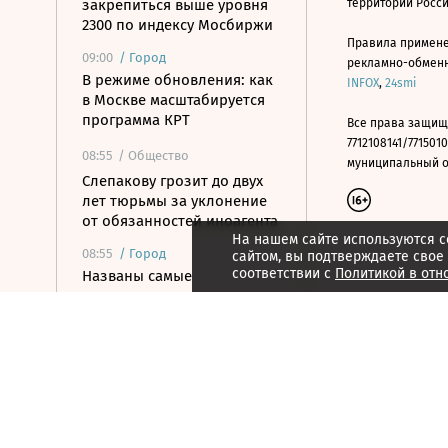
закрепиться выше уровня
территории Росс
2300 по индексу Мосбиржи
Правила примене
09:00
/
Город
рекламно-обменно
В режиме обновления: как
INFOX
,
24smi
в Москве масштабируется
программа КРТ
Все права защищ
7712108141/7715010
08:55
/ Общество
муниципальный окр
Слепакову грозит до двух
лет тюрьмы за уклонение
от обязанностей иноагента
На нашем сайте используются c
08:55
/
Город
сайтом, вы подтверждаете свое
соответствии с
Политикой в отн
Названы самые
популярные марки в
автопарке такси в России
08:50
/
Город
В Мэриленде украденный
котенок стал сообщником
грабителя банка
08:50
/
Город