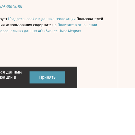
 495 956-34-58
ьзует
IP адреса, cookie и данные геолокации
Пользователей
овия использования содержатся в
Политике в отношении
персональных данных АО «Бизнес Ньюс Медиа»
ься данным
Принять
изации в