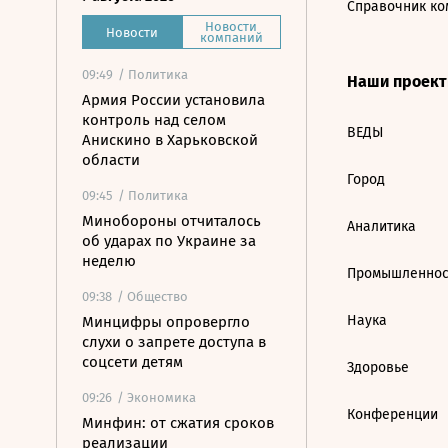
Справочник ко
Новости
Новости
компаний
09:49
/ Политика
Наши проек
Армия России установила
контроль над селом
ВЕДЫ
Анискино в Харьковской
области
Город
09:45
/ Политика
Минобороны отчиталось
Аналитика
об ударах по Украине за
неделю
Промышленнос
09:38
/ Общество
Наука
Минцифры опровергло
слухи о запрете доступа в
соцсети детям
Здоровье
09:26
/ Экономика
Конференции
Минфин: от сжатия сроков
реализации