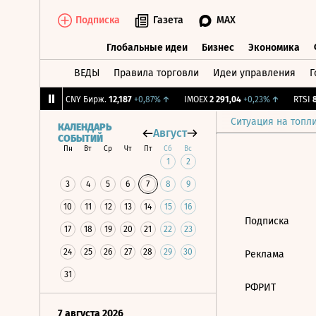
Подписка
Газета
MAX
Глобальные идеи
Бизнес
Экономика
ВЕДЫ
Правила торговли
Идеи управления
Г
Глобальные идеи
Бизнес
Экономик
,08
+3,47%
↑
CNY Бирж.
12,187
+0,87%
↑
IMOEX
2 291,04
+0,23%
↑
RTSI
88
Ситуация на топл
КАЛЕНДАРЬ
Август
СОБЫТИЙ
Пн
Вт
Ср
Чт
Пт
Сб
Вс
1
2
3
4
5
6
7
8
9
10
11
12
13
14
15
16
Подписка
17
18
19
20
21
22
23
24
25
26
27
28
29
30
Реклама
31
РФРИТ
7 августа 2026