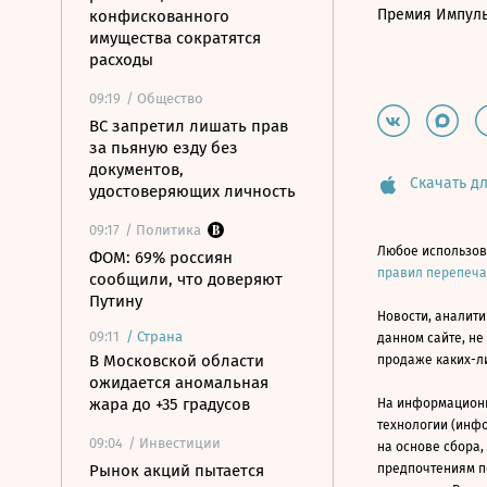
Премия Импул
конфискованного
имущества сократятся
расходы
09:19
/ Общество
ВС запретил лишать прав
за пьяную езду без
документов,
Скачать дл
удостоверяющих личность
09:17
/ Политика
Любое использов
ФОМ: 69% россиян
правил перепеч
сообщили, что доверяют
Путину
Новости, аналити
09:11
/
Страна
данном сайте, не
В Московской области
продаже каких-л
ожидается аномальная
жара до +35 градусов
На информацион
технологии (инф
09:04
/ Инвестиции
на основе сбора,
Рынок акций пытается
предпочтениям п