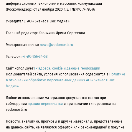
информационных технологий и массовых коммуникаций
(Роскомнадзор) от 27 ноября 2020 г. ЭЛ № ФС 77-79546
Учредитель: АО «Бизнес Ньюс Медиа»
Главный редактор: Казьмина Ирина Сергеевна
Электронная почта:
news@vedomosti.ru
Телефон:
+7 495 956-34-58
Сайт использует
IP адреса, cookie и данные геолокации
Пользователей сайта, условия использования содержатся в
Политике
в отношении обработки персональных данных АО «Бизнес Ньюс
Медиа»
Любое использование материалов допускается только при
соблюдении
правил перепечатки
и при наличии гиперссылки на
vedomosti.ru
Новости, аналитика, прогнозы и другие материалы, представленные
на данном сайте, не являются офертой или рекомендацией к покупке