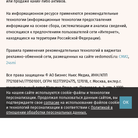
или продаже каких-либо активов.
На информационном ресурсе применяются рекомендательные
технологии (информационные технологии предоставления
информации на основе сбора, систематизации и анализа сведений,
относящихся к предпочтениям пользователей сети «Интернет»,
находящихся на территории Российской Федерации).
Правила применения рекомендательных технологий в виджетах
рекламно-обменной сети, размещенных на сайте vedomosti.ru:
СМИ2
,
24smi
Все права защищены © АО Бизнес Ньюс Медиа, ИНН/КПП
7712108141/771501001, ОГРН 1027739124775, 127018, г. Москва, вн.тер.г.
муниципальный округ Марьина Роща, ул. Полковая, д. 3, стр. 1 1999—
На нашем сайте используются cookie-файлы и технологии
2026
персонализации. Продолжая пользоваться данным сайтом, вы
ОК
подтверждаете свое
согласие
на использование файлов cookie
и технологий персонализации в соответствии с
Политикой в
отношении обработки персональных данных.