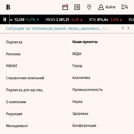
Войти
Y Бирж.
12,239
+1,31%
↑
IMOEX
2 281,31
-0,2%
↓
RTSI
874,64
-1,12%
↓
RGB
Ситуация на топливном рынке: меры, динамика, прогнозы
Выб
Наши проекты
Подписка
ВЕДЫ
Реклама
Город
РФРИТ
Аналитика
Справочник компаний
Промышленность
Подписка для юр.лиц
Наука
О компании
Здоровье
Редакция
Конференции
Менеджмент