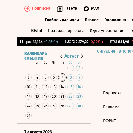
Подписка
Газета
MAX
Глобальные идеи
Бизнес
Экономика
ВЕДЫ
Правила торговли
Идеи управления
Г
Глобальные идеи
Бизнес
Экономик
5%
↓
CNY Бирж.
12,184
+0,85%
↑
IMOEX
2 279,22
-0,29%
↓
RTSI
881,98
-0,
Ситуация на топл
КАЛЕНДАРЬ
Август
СОБЫТИЙ
Пн
Вт
Ср
Чт
Пт
Сб
Вс
1
2
3
4
5
6
7
8
9
10
11
12
13
14
15
16
Подписка
17
18
19
20
21
22
23
24
25
26
27
28
29
30
Реклама
31
РФРИТ
7 августа 2026