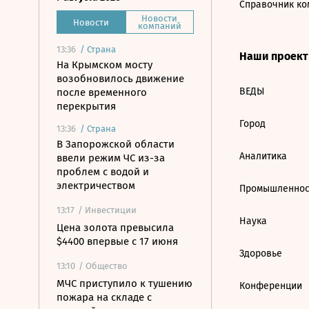
Справочник ко
Новости
Новости
компаний
13:36
/
Страна
Наши проек
На Крымском мосту
возобновилось движение
ВЕДЫ
после временного
перекрытия
Город
13:36
/
Страна
В Запорожской области
Аналитика
ввели режим ЧС из-за
проблем с водой и
электричеством
Промышленнос
13:17
/ Инвестиции
Наука
Цена золота превысила
$4400 впервые с 17 июня
Здоровье
13:10
/ Общество
МЧС приступило к тушению
Конференции
пожара на складе с