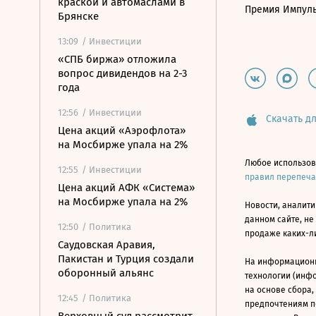
краской и автомаслами в
Премия Импул
Брянске
13:09
/ Инвестиции
«СПБ биржа» отложила
вопрос дивидендов на 2-3
года
12:56
/ Инвестиции
Скачать дл
Цена акций «Аэрофлота»
на Мосбирже упала на 2%
Любое использов
12:55
/ Инвестиции
правил перепеч
Цена акций АФК «Система»
на Мосбирже упала на 2%
Новости, аналити
данном сайте, не
12:50
/ Политика
продаже каких-л
Саудовская Аравия,
Пакистан и Турция создали
На информацион
оборонный альянс
технологии (инф
на основе сбора,
12:45
/ Политика
предпочтениям п