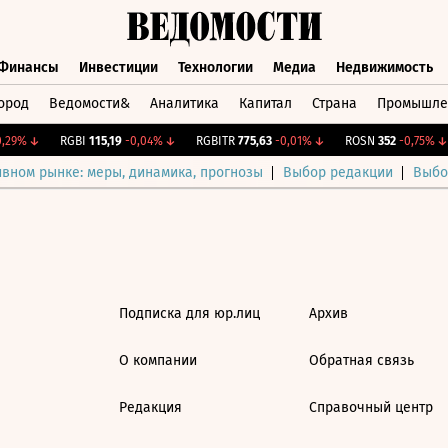
Финансы
Инвестиции
Технологии
Медиа
Недвижимость
ород
Ведомости&
Аналитика
Капитал
Страна
Промышле
а
Финансы
Инвестиции
Технологии
Медиа
Недвижимос
29%
↓
RGBI
115,19
-0,04%
↓
RGBITR
775,63
-0,01%
↓
ROSN
352
-0,75%
↓
ивном рынке: меры, динамика, прогнозы
Выбор редакции
Выбо
Подписка для юр.лиц
Архив
О компании
Обратная связь
Редакция
Справочный центр