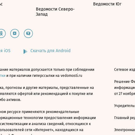
ьс
Ведомости Юг
Ведомости Северо-
Запад
я iOS
Скачать для Android
ание материалов допускается только при соблюдении
Сетевое изд
атки
и при наличии гиперссылки на vedomosti.ru
Решение Фе
ка, прогнозы и другие материалы, представленные на
информацио
 являются офертой или рекомендацией к покупке или
от 27 ноября
ибо активов.
Учредитель
ном ресурсе применяются рекомендательные
ормационные технологии предоставления информации
Главный ре
 систематизации и анализа сведений, относящихся к
ользователей сети «Интернет», находящихся на
Электронна