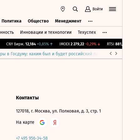
Войти
Политика
Общество
Менеджмент
нность
Инновации и технологии
Техуспех
ть
Политика
Общество
Менеджмент
CNY Бирж.
12,184
+0,85%
↑
IMOEX
2 279,22
-0,29%
↓
RTSI
881,98
-0,29%
ры в Госдуму: каким был и будет российский парламент
Война н
Контакты
127018, г. Москва, ул. Полковая, д. 3, стр. 1
На карте
+7 495 956-34-58