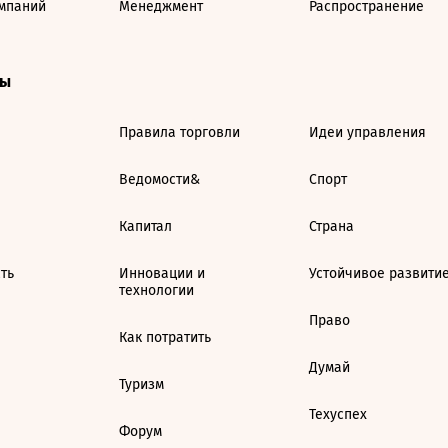
мпаний
Менеджмент
Распространение
ты
Правила торговли
Идеи управления
Ведомости&
Спорт
Капитал
Страна
ть
Инновации и
Устойчивое развити
технологии
Право
Как потратить
Думай
Туризм
Техуспех
Форум