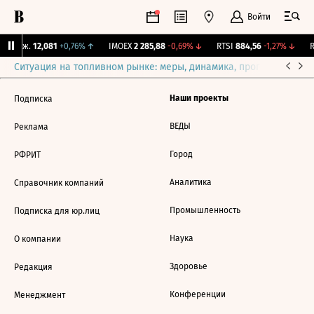
Войти
 Бирж.
12,081
+0,76%
↑
IMOEX
2 285,88
-0,69%
↓
RTSI
884,56
-1,27%
↓
R
Ситуация на топливном рынке: меры, динамика, прогнозы
Выб
Наши проекты
Подписка
ВЕДЫ
Реклама
Город
РФРИТ
Аналитика
Справочник компаний
Промышленность
Подписка для юр.лиц
Наука
О компании
Здоровье
Редакция
Конференции
Менеджмент