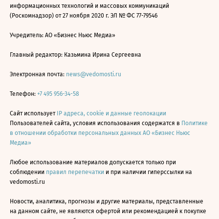
информационных технологий и массовых коммуникаций
(Роскомнадзор) от 27 ноября 2020 г. ЭЛ № ФС 77-79546
Учредитель: АО «Бизнес Ньюс Медиа»
Главный редактор: Казьмина Ирина Сергеевна
Электронная почта:
news@vedomosti.ru
Телефон:
+7 495 956-34-58
Сайт использует
IP адреса, cookie и данные геолокации
Пользователей сайта, условия использования содержатся в
Политике
в отношении обработки персональных данных АО «Бизнес Ньюс
Медиа»
Любое использование материалов допускается только при
соблюдении
правил перепечатки
и при наличии гиперссылки на
vedomosti.ru
Новости, аналитика, прогнозы и другие материалы, представленные
на данном сайте, не являются офертой или рекомендацией к покупке