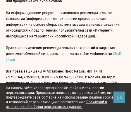
или продаже каких-либо активов.
На информационном ресурсе применяются рекомендательные
технологии (информационные технологии предоставления
информации на основе сбора, систематизации и анализа сведений,
относящихся к предпочтениям пользователей сети «Интернет»,
находящихся на территории Российской Федерации).
Правила применения рекомендательных технологий в виджетах
рекламно-обменной сети, размещенных на сайте vedomosti.ru:
СМИ2
,
24smi
Все права защищены © АО Бизнес Ньюс Медиа, ИНН/КПП
7712108141/771501001, ОГРН 1027739124775, 127018, г. Москва, вн.тер.г.
муниципальный округ Марьина Роща, ул. Полковая, д. 3, стр. 1 1999—
На нашем сайте используются cookie-файлы и технологии
2026
персонализации. Продолжая пользоваться данным сайтом, вы
ОК
подтверждаете свое
согласие
на использование файлов cookie
и технологий персонализации в соответствии с
Политикой в
отношении обработки персональных данных.