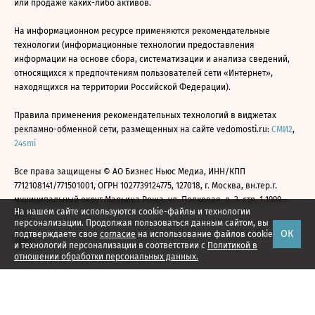
или продаже каких-либо активов.
На информационном ресурсе применяются рекомендательные
технологии (информационные технологии предоставления
информации на основе сбора, систематизации и анализа сведений,
относящихся к предпочтениям пользователей сети «Интернет»,
находящихся на территории Российской Федерации).
Правила применения рекомендательных технологий в виджетах
рекламно-обменной сети, размещенных на сайте vedomosti.ru:
СМИ2
,
24smi
Все права защищены © АО Бизнес Ньюс Медиа, ИНН/КПП
7712108141/771501001, ОГРН 1027739124775, 127018, г. Москва, вн.тер.г.
муниципальный округ Марьина Роща, ул. Полковая, д. 3, стр. 1 1999—
На нашем сайте используются cookie-файлы и технологии
2026
персонализации. Продолжая пользоваться данным сайтом, вы
ОК
подтверждаете свое
согласие
на использование файлов cookie
и технологий персонализации в соответствии с
Политикой в
отношении обработки персональных данных.