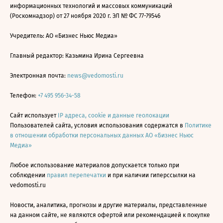
информационных технологий и массовых коммуникаций
(Роскомнадзор) от 27 ноября 2020 г. ЭЛ № ФС 77-79546
Учредитель: АО «Бизнес Ньюс Медиа»
Главный редактор: Казьмина Ирина Сергеевна
Электронная почта:
news@vedomosti.ru
Телефон:
+7 495 956-34-58
Сайт использует
IP адреса, cookie и данные геолокации
Пользователей сайта, условия использования содержатся в
Политике
в отношении обработки персональных данных АО «Бизнес Ньюс
Медиа»
Любое использование материалов допускается только при
соблюдении
правил перепечатки
и при наличии гиперссылки на
vedomosti.ru
Новости, аналитика, прогнозы и другие материалы, представленные
на данном сайте, не являются офертой или рекомендацией к покупке