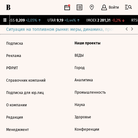
Войти
RGSS
0,209
+2,05%
↑
UTAR
9,19
+0,44%
↑
IMOEX
2 281,31
-0,2%
↓
RTSI
Ситуация на топливном рынке: меры, динамика, прогнозы
Выб
Наши проекты
Подписка
ВЕДЫ
Реклама
Город
РФРИТ
Аналитика
Справочник компаний
Промышленность
Подписка для юр.лиц
Наука
О компании
Здоровье
Редакция
Конференции
Менеджмент