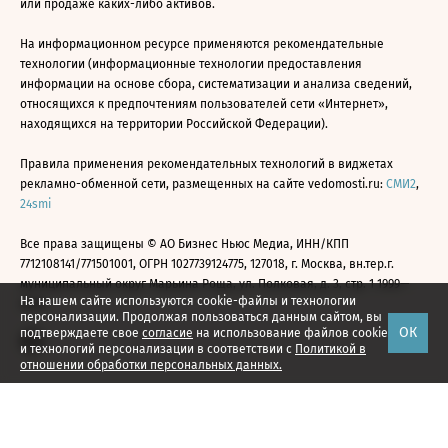
или продаже каких-либо активов.
На информационном ресурсе применяются рекомендательные
технологии (информационные технологии предоставления
информации на основе сбора, систематизации и анализа сведений,
относящихся к предпочтениям пользователей сети «Интернет»,
находящихся на территории Российской Федерации).
Правила применения рекомендательных технологий в виджетах
рекламно-обменной сети, размещенных на сайте vedomosti.ru:
СМИ2
,
24smi
Все права защищены © АО Бизнес Ньюс Медиа, ИНН/КПП
7712108141/771501001, ОГРН 1027739124775, 127018, г. Москва, вн.тер.г.
муниципальный округ Марьина Роща, ул. Полковая, д. 3, стр. 1 1999—
На нашем сайте используются cookie-файлы и технологии
2026
персонализации. Продолжая пользоваться данным сайтом, вы
ОК
подтверждаете свое
согласие
на использование файлов cookie
и технологий персонализации в соответствии с
Политикой в
отношении обработки персональных данных.