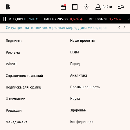
Войти
 Бирж.
12,081
+0,76%
↑
IMOEX
2 285,88
-0,69%
↓
RTSI
884,56
-1,27%
↓
RG
Ситуация на топливном рынке: меры, динамика, прогнозы
Выб
Наши проекты
Подписка
ВЕДЫ
Реклама
Город
РФРИТ
Аналитика
Справочник компаний
Промышленность
Подписка для юр.лиц
Наука
О компании
Здоровье
Редакция
Конференции
Менеджмент