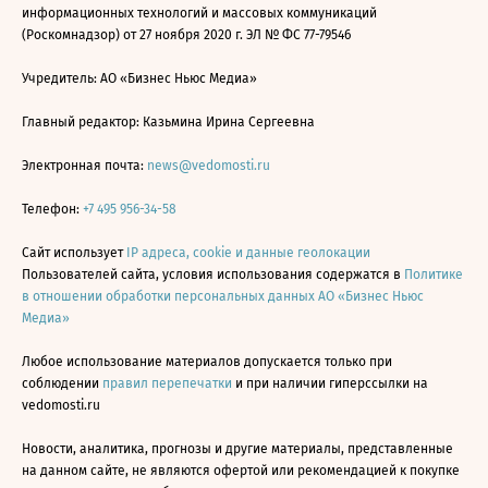
информационных технологий и массовых коммуникаций
(Роскомнадзор) от 27 ноября 2020 г. ЭЛ № ФС 77-79546
Учредитель: АО «Бизнес Ньюс Медиа»
Главный редактор: Казьмина Ирина Сергеевна
Электронная почта:
news@vedomosti.ru
Телефон:
+7 495 956-34-58
Сайт использует
IP адреса, cookie и данные геолокации
Пользователей сайта, условия использования содержатся в
Политике
в отношении обработки персональных данных АО «Бизнес Ньюс
Медиа»
Любое использование материалов допускается только при
соблюдении
правил перепечатки
и при наличии гиперссылки на
vedomosti.ru
Новости, аналитика, прогнозы и другие материалы, представленные
на данном сайте, не являются офертой или рекомендацией к покупке