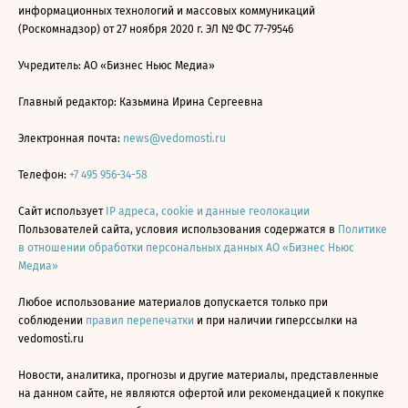
информационных технологий и массовых коммуникаций
(Роскомнадзор) от 27 ноября 2020 г. ЭЛ № ФС 77-79546
Учредитель: АО «Бизнес Ньюс Медиа»
Главный редактор: Казьмина Ирина Сергеевна
Электронная почта:
news@vedomosti.ru
Телефон:
+7 495 956-34-58
Сайт использует
IP адреса, cookie и данные геолокации
Пользователей сайта, условия использования содержатся в
Политике
в отношении обработки персональных данных АО «Бизнес Ньюс
Медиа»
Любое использование материалов допускается только при
соблюдении
правил перепечатки
и при наличии гиперссылки на
vedomosti.ru
Новости, аналитика, прогнозы и другие материалы, представленные
на данном сайте, не являются офертой или рекомендацией к покупке