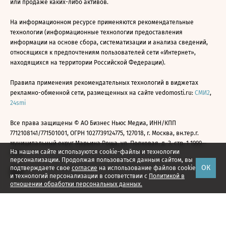
или продаже каких-либо активов.
На информационном ресурсе применяются рекомендательные
технологии (информационные технологии предоставления
информации на основе сбора, систематизации и анализа сведений,
относящихся к предпочтениям пользователей сети «Интернет»,
находящихся на территории Российской Федерации).
Правила применения рекомендательных технологий в виджетах
рекламно-обменной сети, размещенных на сайте vedomosti.ru:
СМИ2
,
24smi
Все права защищены © АО Бизнес Ньюс Медиа, ИНН/КПП
7712108141/771501001, ОГРН 1027739124775, 127018, г. Москва, вн.тер.г.
муниципальный округ Марьина Роща, ул. Полковая, д. 3, стр. 1 1999—
На нашем сайте используются cookie-файлы и технологии
2026
персонализации. Продолжая пользоваться данным сайтом, вы
ОК
подтверждаете свое
согласие
на использование файлов cookie
и технологий персонализации в соответствии с
Политикой в
отношении обработки персональных данных.