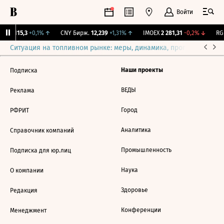
Войти
GBI
115,3
+0,1%
↑
CNY Бирж.
12,239
+1,31%
↑
IMOEX
2 281,31
-0,2%
↓
RGB
Ситуация на топливном рынке: меры, динамика, прогнозы
Выб
Наши проекты
Подписка
ВЕДЫ
Реклама
Город
РФРИТ
Аналитика
Справочник компаний
Промышленность
Подписка для юр.лиц
Наука
О компании
Здоровье
Редакция
Конференции
Менеджмент