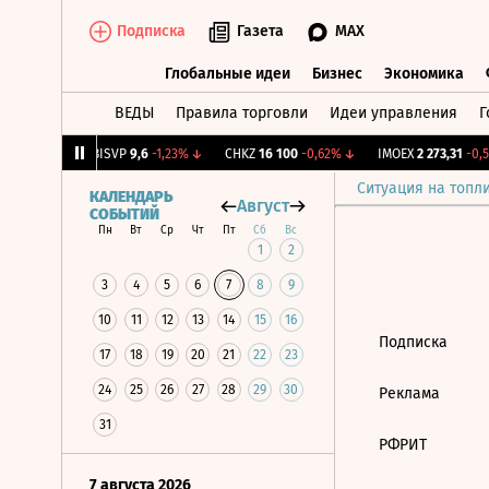
Подписка
Газета
MAX
Глобальные идеи
Бизнес
Экономика
ВЕДЫ
Правила торговли
Идеи управления
Г
Глобальные идеи
Бизнес
Экономик
15
+1,11%
↑
BISVP
9,6
-1,23%
↓
CHKZ
16 100
-0,62%
↓
IMOEX
2 273,31
-0,5
Ситуация на топл
КАЛЕНДАРЬ
Август
СОБЫТИЙ
Пн
Вт
Ср
Чт
Пт
Сб
Вс
1
2
3
4
5
6
7
8
9
10
11
12
13
14
15
16
Подписка
17
18
19
20
21
22
23
24
25
26
27
28
29
30
Реклама
31
РФРИТ
7 августа 2026