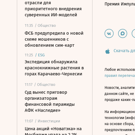
отрасли для
Премия Импул
приоритетного внедрения
суверенных ИИ-моделей
11:35
/ Общество
ФСБ предупредила о новой
схеме мошенников с
обновлением сим-карт
Скачать дл
11:25
/
ESG
Экспедиция обнаружила
краснокнижные растения в
Любое использов
горах Карачаево-Черкесии
правил перепеч
11:17
/ Общество
Новости, аналити
Суд вынес приговор
данном сайте, не
организаторам
продаже каких-л
финансовой пирамиды
АФК «Наследие»
На информацион
технологии (инф
11:07
/ Инвестиции
на основе сбора,
Цена акций «Новатэка» на
предпочтениям п
Мосбирже упала на 2,2%