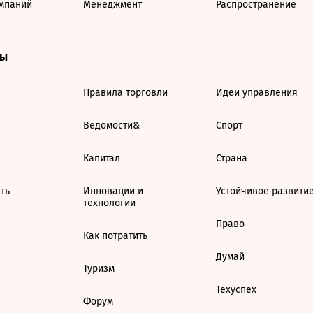
мпаний
Менеджмент
Распространение
ты
Правила торговли
Идеи управления
Ведомости&
Спорт
Капитал
Страна
ть
Инновации и
Устойчивое развити
технологии
Право
Как потратить
Думай
Туризм
Техуспех
Форум