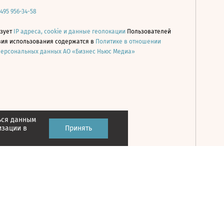
 495 956-34-58
ьзует
IP адреса, cookie и данные геолокации
Пользователей
овия использования содержатся в
Политике в отношении
персональных данных АО «Бизнес Ньюс Медиа»
ься данным
Принять
изации в