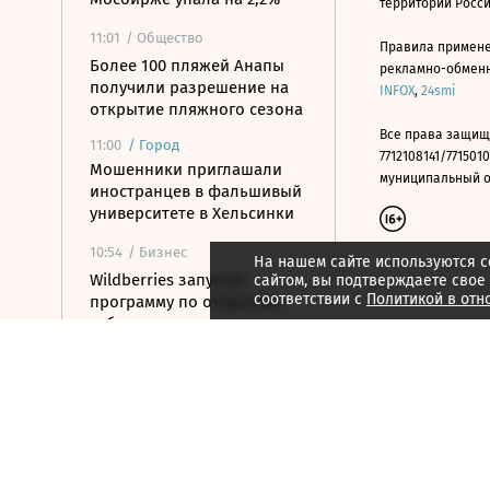
территории Росс
11:01
/ Общество
Правила примене
Более 100 пляжей Анапы
рекламно-обменно
получили разрешение на
INFOX
,
24smi
открытие пляжного сезона
Все права защищ
11:00
/
Город
7712108141/7715010
Мошенники приглашали
муниципальный окр
иностранцев в фальшивый
университете в Хельсинки
10:54
/ Бизнес
На нашем сайте используются c
Wildberries запустит
сайтом, вы подтверждаете свое
соответствии с
Политикой в отн
программу по открытию
хабов для хранения
товаров
10:52
/ Политика
Путин назначил нового
замглавы
Россотрудничества