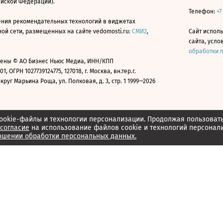
ийской Федерации).
Телефон:
+7
ния рекомендательных технологий в виджетах
й сети, размещенных на сайте vedomosti.ru:
СМИ2
,
Сайт испол
сайта, усл
обработки 
ены © АО Бизнес Ньюс Медиа, ИНН/КПП
01, ОГРН 1027739124775, 127018, г. Москва, вн.тер.г.
уг Марьина Роща, ул. Полковая, д. 3, стр. 1 1999—2026
ookie-файлы и технологии персонализации. Продолжая пользоват
согласие
на использование файлов cookie и технологий персонал
ошении обработки персональных данных.