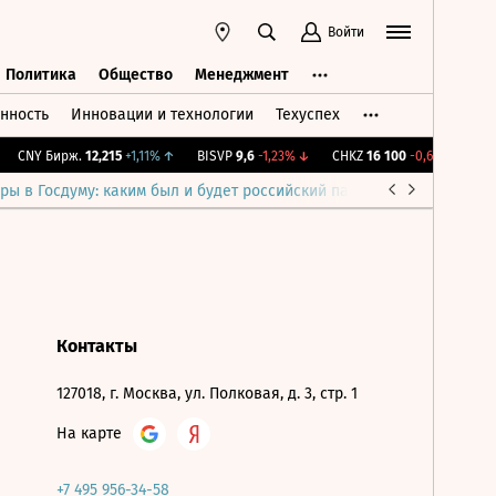
Войти
Политика
Общество
Менеджмент
нность
Инновации и технологии
Техуспех
ть
Политика
Общество
Менеджмент
CNY Бирж.
12,215
+1,11%
↑
BISVP
9,6
-1,23%
↓
CHKZ
16 100
-0,62%
↓
IM
ры в Госдуму: каким был и будет российский парламент
Война н
Контакты
127018, г. Москва, ул. Полковая, д. 3, стр. 1
На карте
+7 495 956-34-58