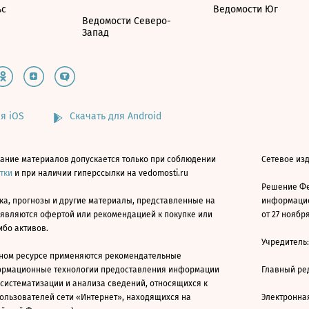
ьс
Ведомости Юг
Ведомости Северо-
Запад
я iOS
Скачать для Android
ание материалов допускается только при соблюдении
Сетевое изд
атки
и при наличии гиперссылки на vedomosti.ru
Решение Фе
ка, прогнозы и другие материалы, представленные на
информацио
 являются офертой или рекомендацией к покупке или
от 27 ноября
ибо активов.
Учредитель
ном ресурсе применяются рекомендательные
ормационные технологии предоставления информации
Главный ре
 систематизации и анализа сведений, относящихся к
ользователей сети «Интернет», находящихся на
Электронна