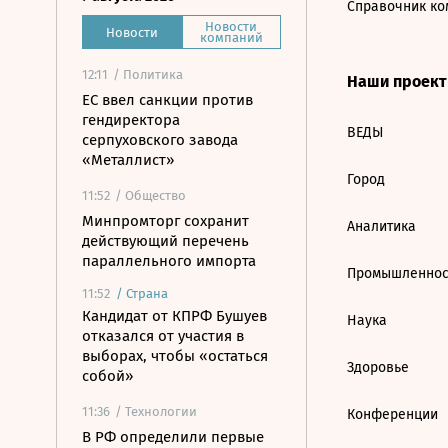
Справочник ко
Новости
Новости
компаний
12:11
/ Политика
Наши проек
ЕС ввел санкции против
гендиректора
ВЕДЫ
серпуховского завода
«Металлист»
Город
11:52
/ Общество
Минпромторг сохранит
Аналитика
действующий перечень
параллельного импорта
Промышленнос
11:52
/
Страна
Кандидат от КПРФ Бушуев
Наука
отказался от участия в
выборах, чтобы «остаться
Здоровье
собой»
11:36
/ Технологии
Конференции
В РФ определили первые