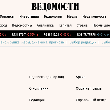
Финансы
Инвестиции
Технологии
Медиа
Недвижимость
ород
Ведомости&
Аналитика
Капитал
Страна
Промышле
а
Финансы
Инвестиции
Технологии
Медиа
Недвижимос
5%
↓
RTSI
879,7
-0,55%
↓
RGBI
115,21
-0,03%
↓
RGBITR
775,78
+0,01%
↑
ивном рынке: меры, динамика, прогнозы
Выбор редакции
Выбо
Подписка для юр.лиц
Архив
О компании
Обратная связь
Редакция
Справочный центр