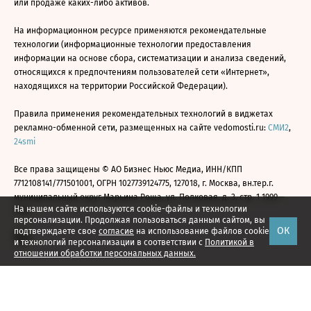
или продаже каких-либо активов.
На информационном ресурсе применяются рекомендательные
технологии (информационные технологии предоставления
информации на основе сбора, систематизации и анализа сведений,
относящихся к предпочтениям пользователей сети «Интернет»,
находящихся на территории Российской Федерации).
Правила применения рекомендательных технологий в виджетах
рекламно-обменной сети, размещенных на сайте vedomosti.ru:
СМИ2
,
24smi
Все права защищены © АО Бизнес Ньюс Медиа, ИНН/КПП
7712108141/771501001, ОГРН 1027739124775, 127018, г. Москва, вн.тер.г.
муниципальный округ Марьина Роща, ул. Полковая, д. 3, стр. 1 1999—
На нашем сайте используются cookie-файлы и технологии
2026
персонализации. Продолжая пользоваться данным сайтом, вы
ОК
подтверждаете свое
согласие
на использование файлов cookie
и технологий персонализации в соответствии с
Политикой в
отношении обработки персональных данных.