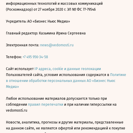
информационных технологий и массовых коммуникаций
(Роскомнадзор) от 27 ноября 2020 г. ЭЛ № ФС 77-79546
Учредитель: АО «Бизнес Ньюс Медиа»
Главный редактор: Казьмина Ирина Сергеевна
Электронная почта:
news@vedomosti.ru
Телефон:
+7 495 956-34-58
Сайт использует
IP адреса, cookie и данные геолокации
Пользователей сайта, условия использования содержатся в
Политике
в отношении обработки персональных данных АО «Бизнес Ньюс
Медиа»
Любое использование материалов допускается только при
соблюдении
правил перепечатки
и при наличии гиперссылки на
vedomosti.ru
Новости, аналитика, прогнозы и другие материалы, представленные
на данном сайте, не являются офертой или рекомендацией к покупке