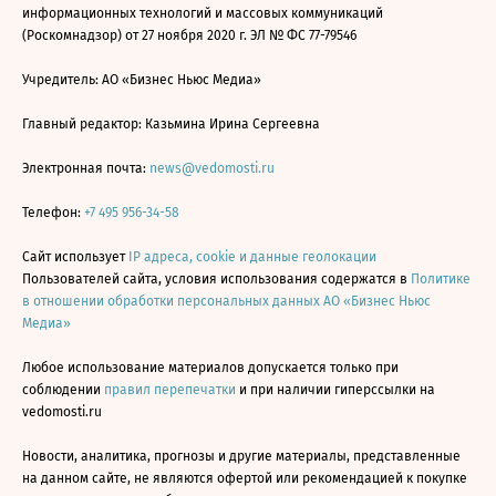
информационных технологий и массовых коммуникаций
(Роскомнадзор) от 27 ноября 2020 г. ЭЛ № ФС 77-79546
Учредитель: АО «Бизнес Ньюс Медиа»
Главный редактор: Казьмина Ирина Сергеевна
Электронная почта:
news@vedomosti.ru
Телефон:
+7 495 956-34-58
Сайт использует
IP адреса, cookie и данные геолокации
Пользователей сайта, условия использования содержатся в
Политике
в отношении обработки персональных данных АО «Бизнес Ньюс
Медиа»
Любое использование материалов допускается только при
соблюдении
правил перепечатки
и при наличии гиперссылки на
vedomosti.ru
Новости, аналитика, прогнозы и другие материалы, представленные
на данном сайте, не являются офертой или рекомендацией к покупке