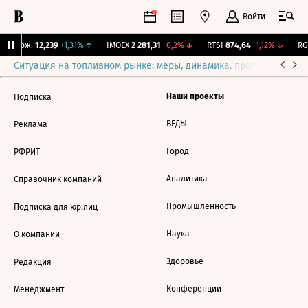
Войти
Y Бирж.
12,239
+1,31%
↑
IMOEX
2 281,31
-0,2%
↓
RTSI
874,64
-1,12%
↓
RGB
Ситуация на топливном рынке: меры, динамика, прогнозы
Выб
Наши проекты
Подписка
ВЕДЫ
Реклама
Город
РФРИТ
Аналитика
Справочник компаний
Промышленность
Подписка для юр.лиц
Наука
О компании
Здоровье
Редакция
Конференции
Менеджмент