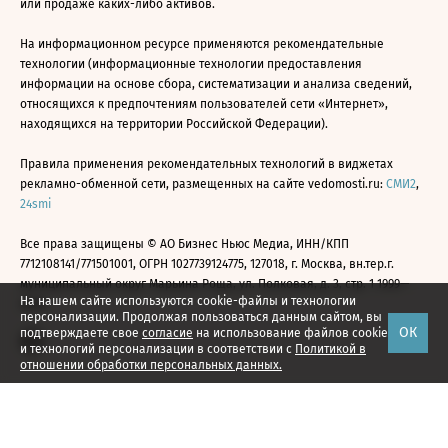
или продаже каких-либо активов.
На информационном ресурсе применяются рекомендательные
технологии (информационные технологии предоставления
информации на основе сбора, систематизации и анализа сведений,
относящихся к предпочтениям пользователей сети «Интернет»,
находящихся на территории Российской Федерации).
Правила применения рекомендательных технологий в виджетах
рекламно-обменной сети, размещенных на сайте vedomosti.ru:
СМИ2
,
24smi
Все права защищены © АО Бизнес Ньюс Медиа, ИНН/КПП
7712108141/771501001, ОГРН 1027739124775, 127018, г. Москва, вн.тер.г.
муниципальный округ Марьина Роща, ул. Полковая, д. 3, стр. 1 1999—
На нашем сайте используются cookie-файлы и технологии
2026
персонализации. Продолжая пользоваться данным сайтом, вы
ОК
подтверждаете свое
согласие
на использование файлов cookie
и технологий персонализации в соответствии с
Политикой в
отношении обработки персональных данных.