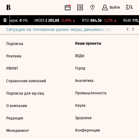
Войти
CNY Бирж.
0
0%
IMOEX
2 285,88
-0,69%
↓
RTSI
884,56
-1,27%
↓
RGBI
115,
Ситуация на топливном рынке: меры, динамика, прогнозы
Выб
Наши проекты
Подписка
ВЕДЫ
Реклама
Город
РФРИТ
Аналитика
Справочник компаний
Промышленность
Подписка для юр.лиц
Наука
О компании
Здоровье
Редакция
Конференции
Менеджмент