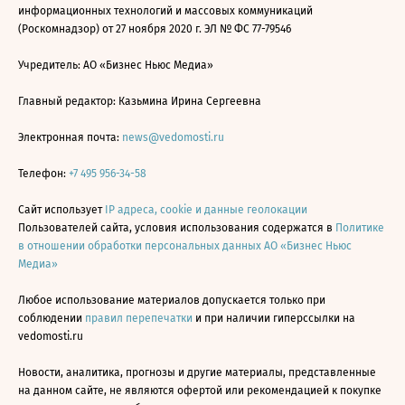
информационных технологий и массовых коммуникаций
(Роскомнадзор) от 27 ноября 2020 г. ЭЛ № ФС 77-79546
Учредитель: АО «Бизнес Ньюс Медиа»
Главный редактор: Казьмина Ирина Сергеевна
Электронная почта:
news@vedomosti.ru
Телефон:
+7 495 956-34-58
Сайт использует
IP адреса, cookie и данные геолокации
Пользователей сайта, условия использования содержатся в
Политике
в отношении обработки персональных данных АО «Бизнес Ньюс
Медиа»
Любое использование материалов допускается только при
соблюдении
правил перепечатки
и при наличии гиперссылки на
vedomosti.ru
Новости, аналитика, прогнозы и другие материалы, представленные
на данном сайте, не являются офертой или рекомендацией к покупке