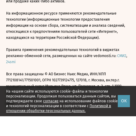
или продаже каких-либо активов.
На информационном ресурсе применяются рекомендательные
технологии (информационные технологии предоставления
информации на основе сбора, систематизации и анализа сведений,
относящихся к предпочтениям пользователей сети «Интернет»,
находящихся на территории Российской Федерации).
Правила применения рекомендательных технологий в виджетах
рекламно-обменной сети, размещенных на сайте vedomosti.ru:
СМИ2
,
24smi
Все права защищены © АО Бизнес Ньюс Медиа, ИНН/КПП
7712108141/771501001, ОГРН 1027739124775, 127018, г. Москва, вн.тер.г.
муниципальный округ Марьина Роща, ул. Полковая, д. 3, стр. 1 1999—
На нашем сайте используются cookie-файлы и технологии
2026
персонализации. Продолжая пользоваться данным сайтом, вы
ОК
подтверждаете свое
согласие
на использование файлов cookie
и технологий персонализации в соответствии с
Политикой в
отношении обработки персональных данных.