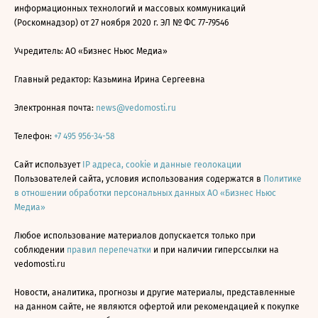
информационных технологий и массовых коммуникаций
(Роскомнадзор) от 27 ноября 2020 г. ЭЛ № ФС 77-79546
Учредитель: АО «Бизнес Ньюс Медиа»
Главный редактор: Казьмина Ирина Сергеевна
Электронная почта:
news@vedomosti.ru
Телефон:
+7 495 956-34-58
Сайт использует
IP адреса, cookie и данные геолокации
Пользователей сайта, условия использования содержатся в
Политике
в отношении обработки персональных данных АО «Бизнес Ньюс
Медиа»
Любое использование материалов допускается только при
соблюдении
правил перепечатки
и при наличии гиперссылки на
vedomosti.ru
Новости, аналитика, прогнозы и другие материалы, представленные
на данном сайте, не являются офертой или рекомендацией к покупке