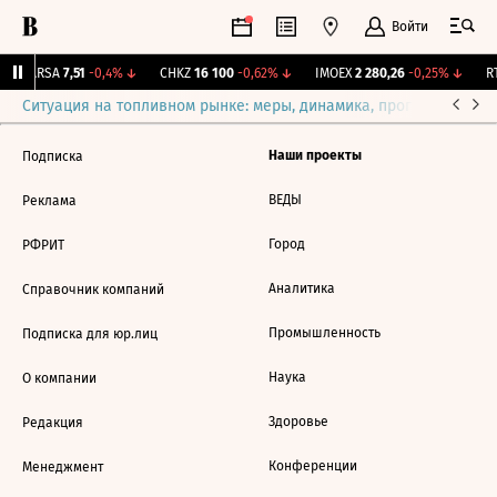
Войти
↑
ARSA
7,51
-0,4%
↓
CHKZ
16 100
-0,62%
↓
IMOEX
2 280,26
-0,25%
↓
RT
Ситуация на топливном рынке: меры, динамика, прогнозы
Выб
Наши проекты
Подписка
ВЕДЫ
Реклама
Город
РФРИТ
Аналитика
Справочник компаний
Промышленность
Подписка для юр.лиц
Наука
О компании
Здоровье
Редакция
Конференции
Менеджмент