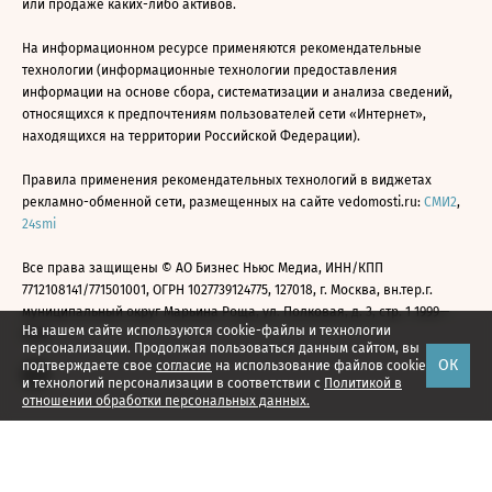
или продаже каких-либо активов.
На информационном ресурсе применяются рекомендательные
технологии (информационные технологии предоставления
информации на основе сбора, систематизации и анализа сведений,
относящихся к предпочтениям пользователей сети «Интернет»,
находящихся на территории Российской Федерации).
Правила применения рекомендательных технологий в виджетах
рекламно-обменной сети, размещенных на сайте vedomosti.ru:
СМИ2
,
24smi
Все права защищены © АО Бизнес Ньюс Медиа, ИНН/КПП
7712108141/771501001, ОГРН 1027739124775, 127018, г. Москва, вн.тер.г.
муниципальный округ Марьина Роща, ул. Полковая, д. 3, стр. 1 1999—
На нашем сайте используются cookie-файлы и технологии
2026
персонализации. Продолжая пользоваться данным сайтом, вы
ОК
подтверждаете свое
согласие
на использование файлов cookie
и технологий персонализации в соответствии с
Политикой в
отношении обработки персональных данных.