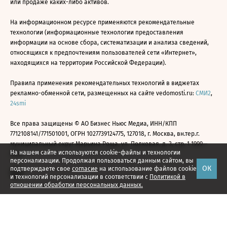
или продаже каких-либо активов.
На информационном ресурсе применяются рекомендательные
технологии (информационные технологии предоставления
информации на основе сбора, систематизации и анализа сведений,
относящихся к предпочтениям пользователей сети «Интернет»,
находящихся на территории Российской Федерации).
Правила применения рекомендательных технологий в виджетах
рекламно-обменной сети, размещенных на сайте vedomosti.ru:
СМИ2
,
24smi
Все права защищены © АО Бизнес Ньюс Медиа, ИНН/КПП
7712108141/771501001, ОГРН 1027739124775, 127018, г. Москва, вн.тер.г.
муниципальный округ Марьина Роща, ул. Полковая, д. 3, стр. 1 1999—
На нашем сайте используются cookie-файлы и технологии
2026
персонализации. Продолжая пользоваться данным сайтом, вы
ОК
подтверждаете свое
согласие
на использование файлов cookie
и технологий персонализации в соответствии с
Политикой в
отношении обработки персональных данных.