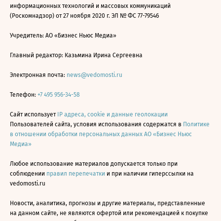
информационных технологий и массовых коммуникаций
(Роскомнадзор) от 27 ноября 2020 г. ЭЛ № ФС 77-79546
Учредитель: АО «Бизнес Ньюс Медиа»
Главный редактор: Казьмина Ирина Сергеевна
Электронная почта:
news@vedomosti.ru
Телефон:
+7 495 956-34-58
Сайт использует
IP адреса, cookie и данные геолокации
Пользователей сайта, условия использования содержатся в
Политике
в отношении обработки персональных данных АО «Бизнес Ньюс
Медиа»
Любое использование материалов допускается только при
соблюдении
правил перепечатки
и при наличии гиперссылки на
vedomosti.ru
Новости, аналитика, прогнозы и другие материалы, представленные
на данном сайте, не являются офертой или рекомендацией к покупке