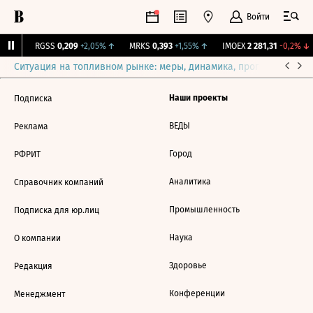
Войти
31%
↑
RGSS
0,209
+2,05%
↑
MRKS
0,393
+1,55%
↑
IMOEX
2 281,31
-0,2%
↓
Ситуация на топливном рынке: меры, динамика, прогнозы
Выб
Наши проекты
Подписка
ВЕДЫ
Реклама
Город
РФРИТ
Аналитика
Справочник компаний
Промышленность
Подписка для юр.лиц
Наука
О компании
Здоровье
Редакция
Конференции
Менеджмент