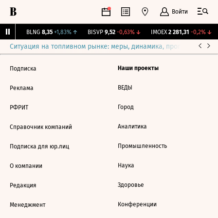
Войти
31%
↑
BLNG
8,35
+1,83%
↑
BISVP
9,52
-0,63%
↓
IMOEX
2 281,31
-0,2%
↓
Ситуация на топливном рынке: меры, динамика, прогнозы
Выб
Наши проекты
Подписка
ВЕДЫ
Реклама
Город
РФРИТ
Аналитика
Справочник компаний
Промышленность
Подписка для юр.лиц
Наука
О компании
Здоровье
Редакция
Конференции
Менеджмент