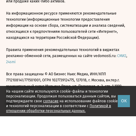
или продаже каких-либо активов.
На информационном ресурсе применяются рекомендательные
технологии (информационные технологии предоставления
информации на основе сбора, систематизации и анализа сведений,
относящихся к предпочтениям пользователей сети «Интернет»,
находящихся на территории Российской Федерации).
Правила применения рекомендательных технологий в виджетах
рекламно-обменной сети, размещенных на сайте vedomosti.ru:
СМИ2
,
24smi
Все права защищены © АО Бизнес Ньюс Медиа, ИНН/КПП
7712108141/771501001, ОГРН 1027739124775, 127018, г. Москва, вн.тер.г.
муниципальный округ Марьина Роща, ул. Полковая, д. 3, стр. 1 1999—
На нашем сайте используются cookie-файлы и технологии
2026
персонализации. Продолжая пользоваться данным сайтом, вы
ОК
подтверждаете свое
согласие
на использование файлов cookie
и технологий персонализации в соответствии с
Политикой в
отношении обработки персональных данных.