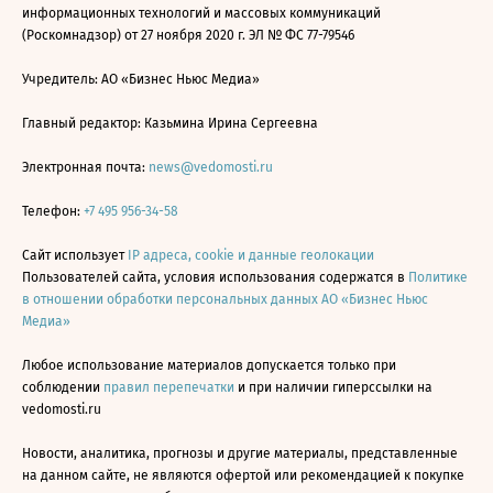
информационных технологий и массовых коммуникаций
(Роскомнадзор) от 27 ноября 2020 г. ЭЛ № ФС 77-79546
Учредитель: АО «Бизнес Ньюс Медиа»
Главный редактор: Казьмина Ирина Сергеевна
Электронная почта:
news@vedomosti.ru
Телефон:
+7 495 956-34-58
Сайт использует
IP адреса, cookie и данные геолокации
Пользователей сайта, условия использования содержатся в
Политике
в отношении обработки персональных данных АО «Бизнес Ньюс
Медиа»
Любое использование материалов допускается только при
соблюдении
правил перепечатки
и при наличии гиперссылки на
vedomosti.ru
Новости, аналитика, прогнозы и другие материалы, представленные
на данном сайте, не являются офертой или рекомендацией к покупке