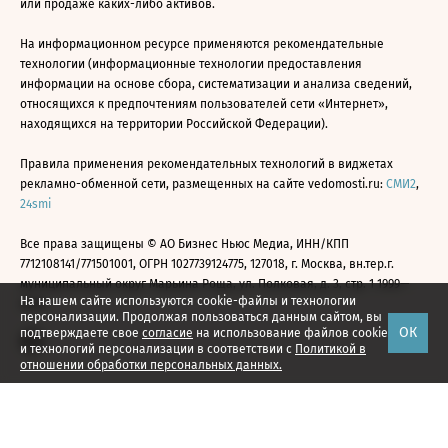
или продаже каких-либо активов.
На информационном ресурсе применяются рекомендательные
технологии (информационные технологии предоставления
информации на основе сбора, систематизации и анализа сведений,
относящихся к предпочтениям пользователей сети «Интернет»,
находящихся на территории Российской Федерации).
Правила применения рекомендательных технологий в виджетах
рекламно-обменной сети, размещенных на сайте vedomosti.ru:
СМИ2
,
24smi
Все права защищены © АО Бизнес Ньюс Медиа, ИНН/КПП
7712108141/771501001, ОГРН 1027739124775, 127018, г. Москва, вн.тер.г.
муниципальный округ Марьина Роща, ул. Полковая, д. 3, стр. 1 1999—
На нашем сайте используются cookie-файлы и технологии
2026
персонализации. Продолжая пользоваться данным сайтом, вы
ОК
подтверждаете свое
согласие
на использование файлов cookie
и технологий персонализации в соответствии с
Политикой в
отношении обработки персональных данных.