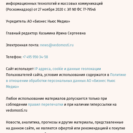
информационных технологий и массовых коммуникаций
(Роскомнадзор) от 27 ноября 2020 г. ЭЛ № ФС 77-79546
Учредитель: АО «Бизнес Ньюс Медиа»
Главный редактор: Казьмина Ирина Сергеевна
Электронная почта:
news@vedomosti.ru
Телефон:
+7 495 956-34-58
Сайт использует
IP адреса, cookie и данные геолокации
Пользователей сайта, условия использования содержатся в
Политике
в отношении обработки персональных данных АО «Бизнес Ньюс
Медиа»
Любое использование материалов допускается только при
соблюдении
правил перепечатки
и при наличии гиперссылки на
vedomosti.ru
Новости, аналитика, прогнозы и другие материалы, представленные
на данном сайте, не являются офертой или рекомендацией к покупке