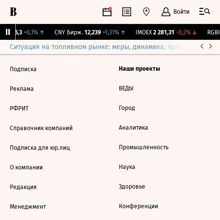
Войти
BI
115,3
+0,1%
↑
CNY Бирж.
12,239
+1,31%
↑
IMOEX
2 281,31
-0,2%
↓
RGBI
Ситуация на топливном рынке: меры, динамика, прогнозы
Выб
Наши проекты
Подписка
ВЕДЫ
Реклама
Город
РФРИТ
Аналитика
Справочник компаний
Промышленность
Подписка для юр.лиц
Наука
О компании
Здоровье
Редакция
Конференции
Менеджмент