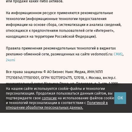
или продаже каких-либо активов.
На информационном ресурсе применяются рекомендательные
технологии (информационные технологии предоставления
информации на основе сбора, систематизации и анализа сведений,
относящихся к предпочтениям пользователей сети «Интернет»,
находящихся на территории Российской Федерации).
Правила применения рекомендательных технологий в виджетах
рекламно-обменной сети, размещенных на сайте vedomosti.ru:
СМИ2
,
24smi
Все права защищены © АО Бизнес Ньюс Медиа, ИНН/КПП
7712108141/771501001, ОГРН 1027739124775, 127018, г. Москва, вн.тер.г.
муниципальный округ Марьина Роща, ул. Полковая, д. 3, стр. 1 1999—
На нашем сайте используются cookie-файлы и технологии
2026
персонализации. Продолжая пользоваться данным сайтом, вы
ОК
подтверждаете свое
согласие
на использование файлов cookie
и технологий персонализации в соответствии с
Политикой в
отношении обработки персональных данных.