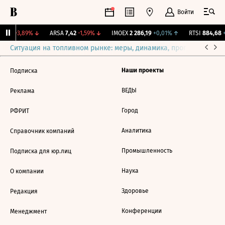
Войти
9,45
-3,89%
↓
ARSA
7,42
-1,59%
↓
IMOEX
2 286,19
+0,01%
↑
RTSI
884,68
+
Ситуация на топливном рынке: меры, динамика, прогнозы
Выб
Наши проекты
Подписка
ВЕДЫ
Реклама
Город
РФРИТ
Аналитика
Справочник компаний
Промышленность
Подписка для юр.лиц
Наука
О компании
Здоровье
Редакция
Конференции
Менеджмент