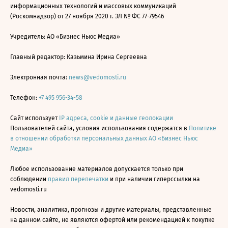
информационных технологий и массовых коммуникаций
(Роскомнадзор) от 27 ноября 2020 г. ЭЛ № ФС 77-79546
Учредитель: АО «Бизнес Ньюс Медиа»
Главный редактор: Казьмина Ирина Сергеевна
Электронная почта:
news@vedomosti.ru
Телефон:
+7 495 956-34-58
Сайт использует
IP адреса, cookie и данные геолокации
Пользователей сайта, условия использования содержатся в
Политике
в отношении обработки персональных данных АО «Бизнес Ньюс
Медиа»
Любое использование материалов допускается только при
соблюдении
правил перепечатки
и при наличии гиперссылки на
vedomosti.ru
Новости, аналитика, прогнозы и другие материалы, представленные
на данном сайте, не являются офертой или рекомендацией к покупке