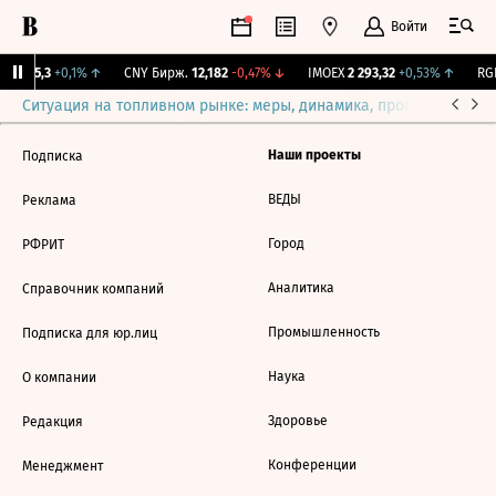
Войти
BI
115,3
+0,1%
↑
CNY Бирж.
12,182
-0,47%
↓
IMOEX
2 293,32
+0,53%
↑
RGB
Ситуация на топливном рынке: меры, динамика, прогнозы
Выб
Наши проекты
Подписка
ВЕДЫ
Реклама
Город
РФРИТ
Аналитика
Справочник компаний
Промышленность
Подписка для юр.лиц
Наука
О компании
Здоровье
Редакция
Конференции
Менеджмент