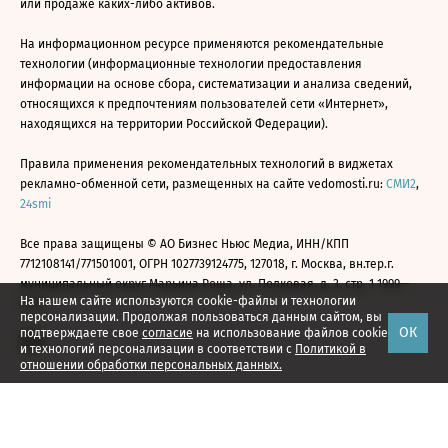
или продаже каких-либо активов.
На информационном ресурсе применяются рекомендательные
технологии (информационные технологии предоставления
информации на основе сбора, систематизации и анализа сведений,
относящихся к предпочтениям пользователей сети «Интернет»,
находящихся на территории Российской Федерации).
Правила применения рекомендательных технологий в виджетах
рекламно-обменной сети, размещенных на сайте vedomosti.ru:
СМИ2
,
24smi
Все права защищены © АО Бизнес Ньюс Медиа, ИНН/КПП
7712108141/771501001, ОГРН 1027739124775, 127018, г. Москва, вн.тер.г.
муниципальный округ Марьина Роща, ул. Полковая, д. 3, стр. 1 1999—
На нашем сайте используются cookie-файлы и технологии
2026
персонализации. Продолжая пользоваться данным сайтом, вы
ОК
подтверждаете свое
согласие
на использование файлов cookie
и технологий персонализации в соответствии с
Политикой в
отношении обработки персональных данных.