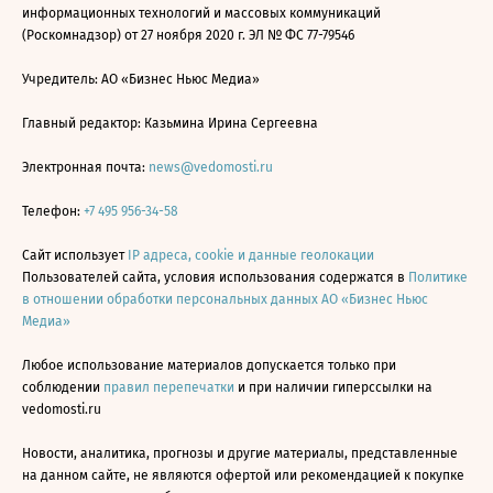
информационных технологий и массовых коммуникаций
(Роскомнадзор) от 27 ноября 2020 г. ЭЛ № ФС 77-79546
Учредитель: АО «Бизнес Ньюс Медиа»
Главный редактор: Казьмина Ирина Сергеевна
Электронная почта:
news@vedomosti.ru
Телефон:
+7 495 956-34-58
Сайт использует
IP адреса, cookie и данные геолокации
Пользователей сайта, условия использования содержатся в
Политике
в отношении обработки персональных данных АО «Бизнес Ньюс
Медиа»
Любое использование материалов допускается только при
соблюдении
правил перепечатки
и при наличии гиперссылки на
vedomosti.ru
Новости, аналитика, прогнозы и другие материалы, представленные
на данном сайте, не являются офертой или рекомендацией к покупке