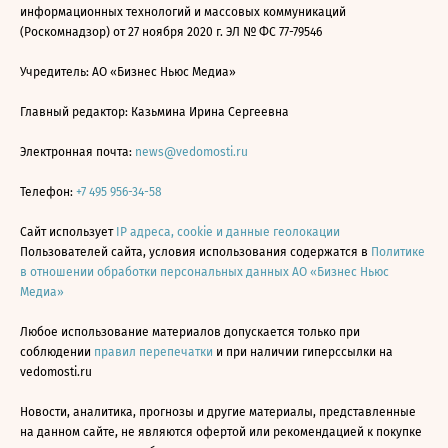
информационных технологий и массовых коммуникаций
(Роскомнадзор) от 27 ноября 2020 г. ЭЛ № ФС 77-79546
Учредитель: АО «Бизнес Ньюс Медиа»
Главный редактор: Казьмина Ирина Сергеевна
Электронная почта:
news@vedomosti.ru
Телефон:
+7 495 956-34-58
Сайт использует
IP адреса, cookie и данные геолокации
Пользователей сайта, условия использования содержатся в
Политике
в отношении обработки персональных данных АО «Бизнес Ньюс
Медиа»
Любое использование материалов допускается только при
соблюдении
правил перепечатки
и при наличии гиперссылки на
vedomosti.ru
Новости, аналитика, прогнозы и другие материалы, представленные
на данном сайте, не являются офертой или рекомендацией к покупке