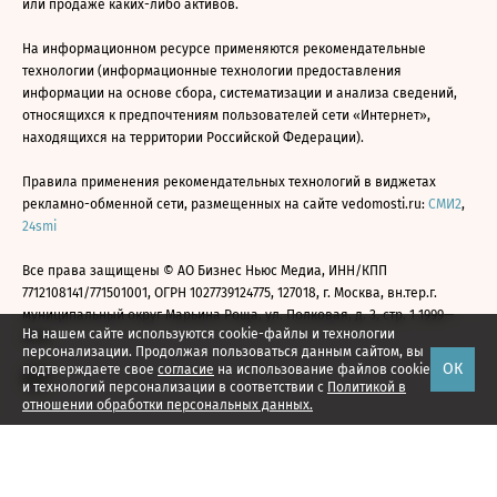
или продаже каких-либо активов.
На информационном ресурсе применяются рекомендательные
технологии (информационные технологии предоставления
информации на основе сбора, систематизации и анализа сведений,
относящихся к предпочтениям пользователей сети «Интернет»,
находящихся на территории Российской Федерации).
Правила применения рекомендательных технологий в виджетах
рекламно-обменной сети, размещенных на сайте vedomosti.ru:
СМИ2
,
24smi
Все права защищены © АО Бизнес Ньюс Медиа, ИНН/КПП
7712108141/771501001, ОГРН 1027739124775, 127018, г. Москва, вн.тер.г.
муниципальный округ Марьина Роща, ул. Полковая, д. 3, стр. 1 1999—
На нашем сайте используются cookie-файлы и технологии
2026
персонализации. Продолжая пользоваться данным сайтом, вы
ОК
подтверждаете свое
согласие
на использование файлов cookie
и технологий персонализации в соответствии с
Политикой в
отношении обработки персональных данных.