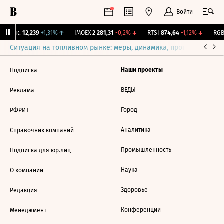
Войти
 Бирж.
12,239
+1,31%
↑
IMOEX
2 281,31
-0,2%
↓
RTSI
874,64
-1,12%
↓
RGBI
Ситуация на топливном рынке: меры, динамика, прогнозы
Выб
Наши проекты
Подписка
ВЕДЫ
Реклама
Город
РФРИТ
Аналитика
Справочник компаний
Промышленность
Подписка для юр.лиц
Наука
О компании
Здоровье
Редакция
Конференции
Менеджмент